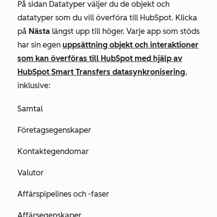
På sidan
Datatyper
väljer du de objekt och
datatyper som du vill överföra till HubSpot. Klicka
på
Nästa
längst upp till höger. Varje app som stöds
har sin egen
uppsättning objekt och interaktioner
som kan överföras till HubSpot med hjälp av
HubSpot Smart Transfers datasynkronisering
,
inklusive:
Samtal
Företagsegenskaper
Kontaktegendomar
Valutor
Affärspipelines och -faser
Affärsegenskaper