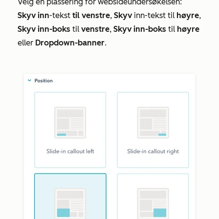
Velg en plassering for websideundersøkelsen:
Skyv inn
-tekst
til venstre
,
Skyv
inn-tekst til
høyre
,
Skyv inn-boks
til
venstre
,
Skyv
inn-boks
til
høyre
eller
Dropdown-banner
.