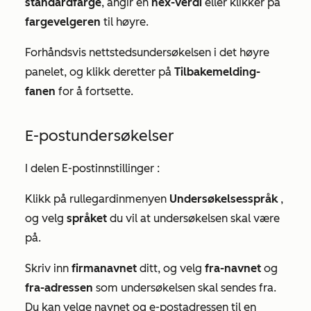
standardfarge
, angir en
hex-verdi
eller klikker på
fargevelgeren
til høyre.
Forhåndsvis nettstedsundersøkelsen i det høyre
panelet, og klikk deretter på
Tilbakemelding-
fanen
for å fortsette.
E-postundersøkelser
I delen
E-postinnstillinger
:
Klikk på rullegardinmenyen
Undersøkelsesspråk
,
og velg
språket
du vil at undersøkelsen skal være
på.
Skriv inn
firmanavnet
ditt, og velg
fra-navnet
og
fra-adressen
som undersøkelsen skal sendes fra.
Du kan velge navnet og e-postadressen til en