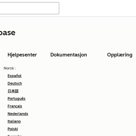
base
Hjelpesenter
Dokumentasjon
Opplæring
Norsk
:
Español
Deutsch
日本語
Português
Français
Nederlands
Italiano
Polski