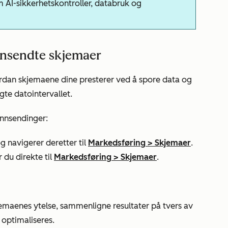
m AI-sikkerhetskontroller, databruk og
nsendte skjemaer
dan skjemaene dine presterer ved å spore data og
gte datointervallet.
innsendinger:
g navigerer deretter til
Markedsføring
>
Skjemaer
.
 du direkte til
Markedsføring
>
Skjemaer
.
jemaenes ytelse, sammenligne resultater på tvers av
optimaliseres.