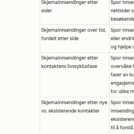
Skjemainnsendinger etter
Spor innsen
sider
nettsider 
besøkende
Skjemainnsendinger over tid,
Spor innse
fordelt etter side
eller endri
og hjelpe 
Skjemainnsendinger etter
Spor innse
kontaktens livssyklusfase
overvåke h
faser av k
engasjeme
for ulike
Skjemainnsendinger etter nye
Spor innse
vs. eksisterende kontakter
innsendin
eksisteren
til å fors