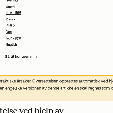
Svenska
Suomi
中文 - 繁體
Dansk
한국어
ไทย
中文 - 简体
English
Gå til kontoen min
 praktiske årsaker. Oversettelsen opprettes automatisk ved 
. Den engelske versjonen av denne artikkelen skal regnes so
r
.
else ved hjelp av