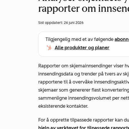
rapporter om innsen
Sist oppdatert:
26 juni 2026
Tilgjengelig med et av følgende
abonn
Alle produkter og planer
Rapporter om skjemainnsendinger viser hv
innsendingsdata og trender på tvers av sk
rapportene til å overvåke innsendingsaktiv
skjemaer som genererer flest konvertering
sammenligne innsendingsvolumet per nettsi
eksisterende kontakter.
For å opprette tilpassede rapporter kan 
hjelp av verktøyet for tilpassede rapport