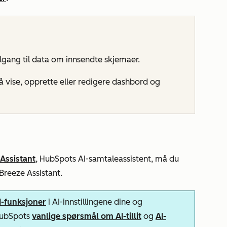
ilgang til data om innsendte skjemaer.
å vise, opprette eller redigere dashbord og
Assistant
, HubSpots AI-samtaleassistent,
må du
 Breeze Assistant
.
AI-funksjoner
i AI-innstillingene dine og
 HubSpots
vanlige spørsmål om AI-tillit
og
AI-