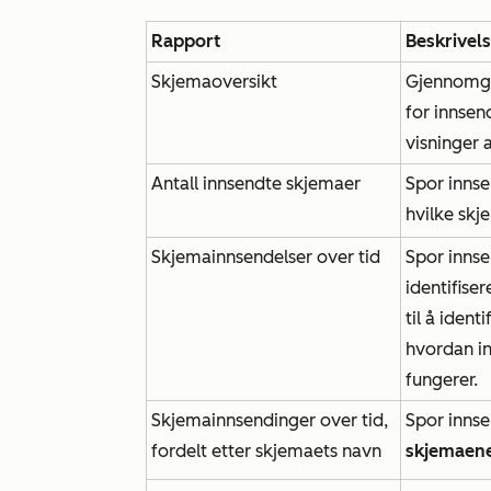
Rapport
Beskrivel
Skjemaoversikt
Gjennomgå
for innsen
visninger 
Antall innsendte skjemaer
Spor innse
hvilke skj
Skjemainnsendelser over tid
Spor innse
identifise
til å iden
hvordan in
fungerer.
Skjemainnsendinger over tid,
Spor innse
fordelt etter skjemaets navn
skjemaen