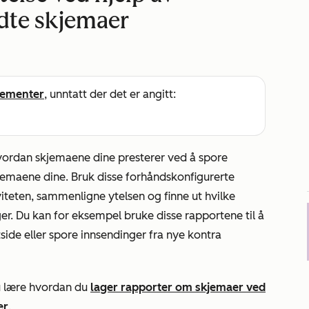
dte skjemaer
ementer
, unntatt der det er angitt:
ordan skjemaene dine presterer ved å spore
jemaene dine. Bruk disse forhåndskonfigurerte
iteten, sammenligne ytelsen og finne ut hvilke
er. Du kan for eksempel bruke disse rapportene til å
de eller spore innsendinger fra nye kontra
du lære hvordan du
lager rapporter om skjemaer ved
er
.