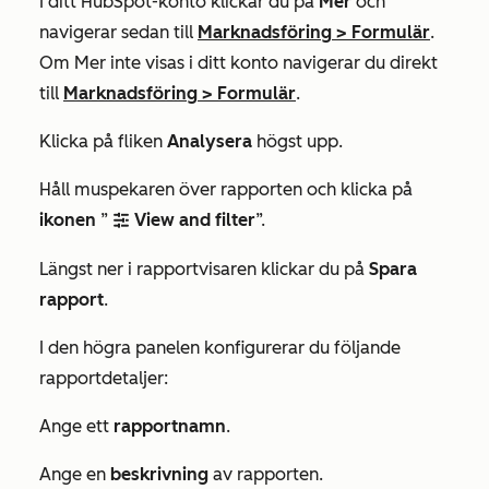
I ditt HubSpot-konto klickar du på
Mer
och
navigerar sedan till
Marknadsföring
>
Formulär
.
Om
Mer
inte visas i ditt konto navigerar du direkt
till
Marknadsföring
>
Formulär
.
Klicka på fliken
Analysera
högst upp.
Håll muspekaren över rapporten och klicka på
ikonen
”
View and filter
”.
filter
Längst ner i rapportvisaren klickar du på
Spara
rapport
.
I den högra panelen konfigurerar du följande
rapportdetaljer:
Ange ett
rapportnamn
.
Ange en
beskrivning
av rapporten.