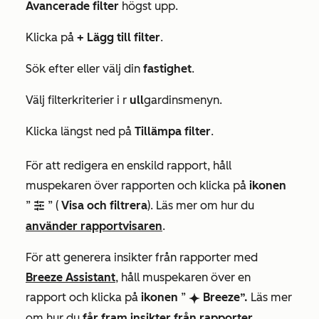
Avancerade filter
högst upp.
Klicka på
+ Lägg till filter
.
Sök efter eller välj din
fastighet
.
Välj filterkriterier i r
ull
gardinsmenyn.
Klicka längst ned på
Tillämpa filter
.
För att redigera en enskild rapport, håll
muspekaren över rapporten och klicka på
ikonen
”
” (
Visa och filtrera
). Läs mer om hur du
filter
använder rapportvisaren
.
För att
generera insikter från rapporter med
Breeze Assistant
, håll muspekaren
över en
rapport och klicka på
ikonen
”
Breeze”.
Läs mer
breezeSingleStar
om hur du
får fram insikter från rapporter
.