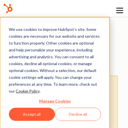
Kunnskapsdatabase
We use cookies to improve HubSpot’s site. Some
cookies are necessary for our website and services
to function properly. Other cookies are optional
and help personalize your experience, including
advertising and analytics. You can consent to all
Kunnskaps­database
cookies, decline all optional cookies, or manage
optional cookies. Without a selection, our default
cookie settings will apply. You can change your
Merk:
: Denne artikkelen er oversatt av
preferences at any time. To learn more, check out
praktiske årsaker. Oversettelsen opprettes
our
Cookie Policy
.
automatisk ved hjelp av
Manage Cookies
oversettingsprogramvare, og det er ikke
sikkert at den er korrekturlest. Den engelske
Accept all
Decline all
versjonen av denne artikkelen skal regnes