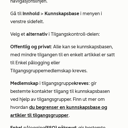
navigasjonslinjen.
Gå til
Innhold
>
Kunnskapsbase
i menyen i
venstre sidefelt.
Velg et
alternativ
i
Tilgangskontroll-delen
:
Offentlig og privat
: Alle kan se kunnskapsbasen,
med mindre tilgangen til en enkelt artikkel er satt
til
Enkel pålogging
eller
Tilgangsgruppemedlemskap
kreves.
Medlemskap
i tilgangsgruppe
kreves
: gir
bestemte kontakter tilgang til kunnskapsbasen
ved hjelp av tilgangsgrupper. Finn ut mer om
hvordan
du begrenser en kunnskapsbase og
artikler til tilgangsgrupper
.
Enkel
pålogging
(SSO)
påkrevd
: gir bestemte