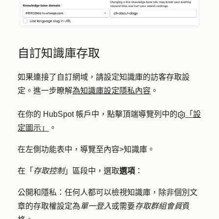
自訂知識庫存取
如果連接了自訂網域，請設定知識庫的訪客存取設
定。進一步瞭解
為知識庫設定隱私內容
。
在你的 HubSpot 帳戶中，點擊頂端導覽列中的
「設
定圖示」
。
在左側功能表中，導覽至
內容
>
知識庫
。
在「
存取控制
」區段中，選取
選項
：
公開和隱私
：任何人都可以檢視知識庫，除非個別文
章的存取權設定為
單一登入
或需要
存取群組會員
資