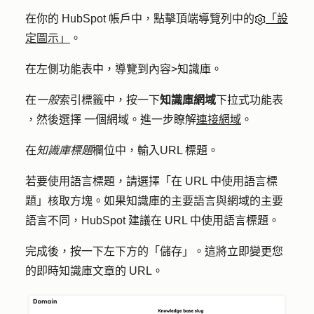
在你的 HubSpot 帳戶中，點擊頂端導覽列中的
「設
定圖示」
。
在左側功能表中，導覽到
內容
>
知識庫
。
在
一般
索引標籤中，按一下
知識庫網域
下拉式功能表
，然後選擇
一個
網域
。進一步瞭解
連接網域
。
在
知識庫標題
欄位中，輸入
URL 標題。
若要使用語言標題，請選擇「
在 URL 中使用語言標
題
」核取方塊。如果知識庫的主要語言與網域的主要
語言不同，HubSpot 建議在 URL 中使用語言標題。
完成後，按一下左下方的
「儲存」
。這將立即變更您
的即時知識庫文章的 URL。