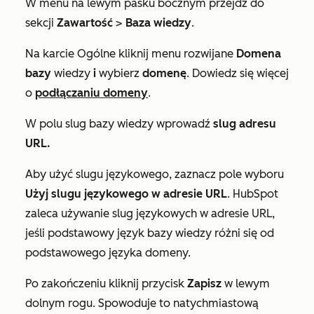
W menu na lewym pasku bocznym przejdź do
sekcji
Zawartość
>
Baza wiedzy
.
Na karcie
Ogólne
kliknij menu rozwijane
Domena
bazy
wiedzy
i
wybierz
domenę
. Dowiedz się więcej
o
podłączaniu domeny
.
W polu
slug bazy
wiedzy wprowadź
slug adresu
URL.
Aby użyć slugu językowego, zaznacz pole wyboru
Użyj slugu językowego w adresie URL
. HubSpot
zaleca używanie slug językowych w adresie URL,
jeśli podstawowy język bazy wiedzy różni się od
podstawowego języka domeny.
Po zakończeniu kliknij przycisk
Zapisz
w lewym
dolnym rogu. Spowoduje to natychmiastową