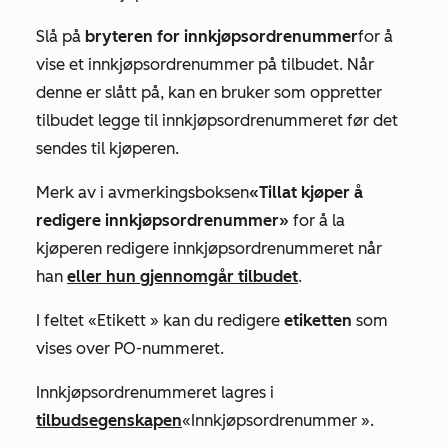
Slå på
bryteren for innkjøpsordrenummer
for å
vise et innkjøpsordrenummer på tilbudet. Når
denne er slått på, kan en bruker som oppretter
tilbudet legge til innkjøpsordrenummeret før det
sendes til kjøperen.
Merk av i avmerkingsboksen
«Tillat kjøper å
redigere innkjøpsordrenummer»
for å la
kjøperen redigere innkjøpsordrenummeret når
han
eller hun gjennomgår tilbudet
.
I feltet
«Etikett
» kan du redigere
etiketten
som
vises over PO-nummeret.
Innkjøpsordrenummeret lagres i
tilbudsegenskapen
«Innkjøpsordrenummer
».