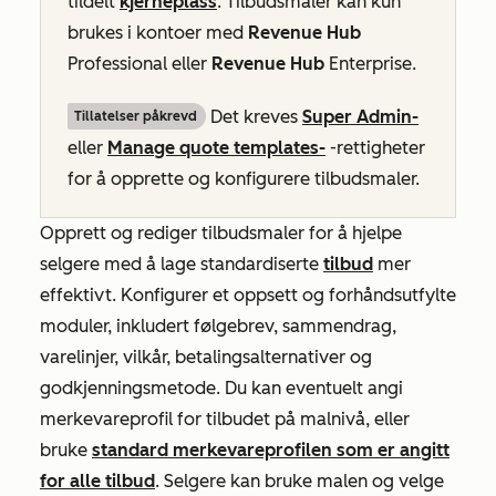
tildelt
kjerneplass
. Tilbudsmaler kan kun
brukes i kontoer med
Revenue Hub
Professional
eller
Revenue Hub
Enterprise
.
Det kreves
Super Admin-
Tillatelser påkrevd
eller
Manage quote templates-
-rettigheter
for å opprette og konfigurere tilbudsmaler.
Opprett og rediger tilbudsmaler for å hjelpe
selgere med å lage standardiserte
tilbud
mer
effektivt. Konfigurer et oppsett og forhåndsutfylte
moduler, inkludert følgebrev, sammendrag,
varelinjer, vilkår, betalingsalternativer og
godkjenningsmetode. Du kan eventuelt angi
merkevareprofil for tilbudet på malnivå, eller
bruke
standard merkevareprofilen som er angitt
for alle tilbud
. Selgere kan bruke malen og velge