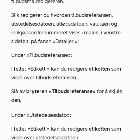
tilbudsmalredigereren.
Slik redigerer du hvordan tilbudsreferansen,
utstedelsesdatoen, utløpsdatoen, valutaen og
innkjøpsordrenummeret vises i malen, i venstre
sidefelt, på fanen
«Detaljer
»:
Under
«Tilbudsreferanse
»:
I feltet
«Etikett
» kan du redigere
etiketten
som
vises over tilbudsreferansen.
Slå av
bryteren «Tilbudsreferanse»
for å skjule
den.
Under
«Utstedelsesdato
»:
I feltet
«Etikett
» kan du redigere
etiketten
som
vises over utstedelsesdatoen.