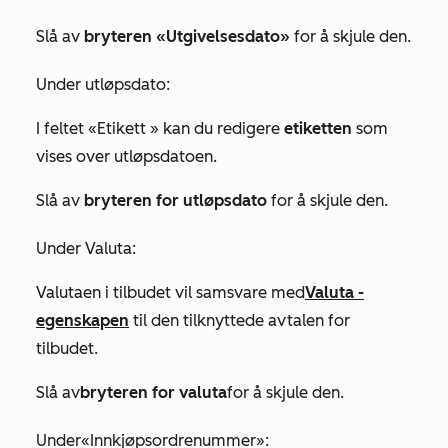
Slå av
bryteren «Utgivelsesdato»
for å skjule den.
Under
utløpsdato
:
I feltet
«Etikett
» kan du redigere
etiketten
som
vises over utløpsdatoen.
Slå av
bryteren for utløpsdato
for å skjule den.
Under
Valuta
:
Valutaen i tilbudet vil samsvare med
Valuta
-
egenskapen
til den tilknyttede avtalen for
tilbudet.
Slå av
bryteren for valuta
for å skjule den.
Under
«Innkjøpsordrenummer
»: