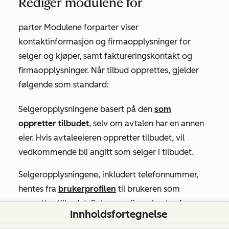
Rediger modulene for
parter
Modulene for
parter viser
kontaktinformasjon og firmaopplysninger for
selger og kjøper, samt faktureringskontakt og
firmaopplysninger. Når tilbud opprettes, gjelder
følgende som standard:
Selgeropplysningene basert på den
som
oppretter tilbudet
, selv om avtalen har en annen
eier. Hvis avtaleeieren oppretter tilbudet, vil
vedkommende bli angitt som selger i tilbudet.
Selgeropplysningene, inkludert telefonnummer,
hentes fra
brukerprofilen
til brukeren som
oppretter tilbudet. Selgerens firma hentes fra
Innholdsfortegnelse
kontoens bedriftsinformasjon
.