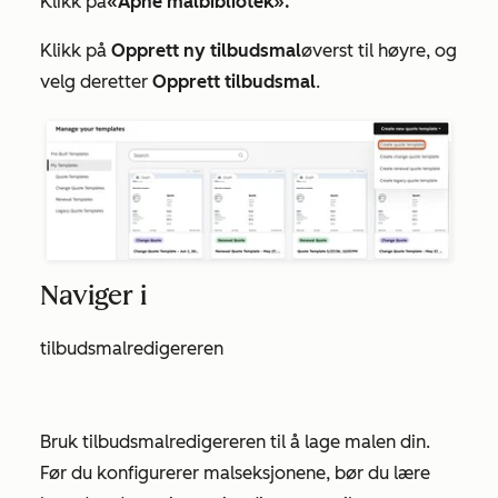
Klikk på
«Åpne malbibliotek».
Klikk på
Opprett ny tilbudsmal
øverst til høyre, og
velg deretter
Opprett tilbudsmal
.
Naviger i
tilbudsmalredigereren
Bruk tilbudsmalredigereren til å lage malen din.
Før du konfigurerer malseksjonene, bør du lære