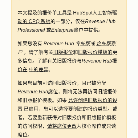
本文提及的报价单工具是 HubSpot
人工智能驱
动的 CPQ 系统
的一部分，仅在
Revenue Hub
Professional
或
Enterprise
账户中提供。
如果您没有
Revenue Hub
专业版或
企业版账
户
，请了解有关
旧版报价
和
旧版报价模板的
更
多信息。了解有关
旧版报价与
Revenue Hub
报
价在
中的差异
。
如果您目前可访问旧版报价，且已被分配
Revenue Hub
席位
，则将无法再访问旧版报价
和旧版报价模板。如果
允许创建旧版报价的设
置
已启用，您可以选择要创建的报价类型。或
者，若要重新获得对旧版报价和旧版报价模板
的访问权限，
请将席位更改
为核心席位或只读
席位。