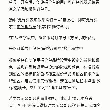
单号。开启后，创建报价单的用户可在将其发送给买
家之前添加采购订单号。
选中
“允许买家编辑采购订单号
”复选框，即可允许买
家在
审阅报价单
时编辑采购订单号。
在
“标签
”字段中，编辑采购订单号上方显示的
标签
。
采购订单号存储在
“采购订单号
”报价属性
中。
报价单将自动使用
报价单品牌设置中设定的
徽标和颜
色，或
您在品牌设置中设定的徽标和颜色
。在模板级
别设置的徽标和颜色将覆盖报价单品牌设置和账户品
牌设置。若要使用其他徽标，请在左侧边栏中点击
“徽
标”
选项卡，然后关闭
“品牌工具包
”开关。
若要显示公司名称而非徽标，请点击
“显示更多设
置”。打开
“未设置徽标时显示公司名称
”
开关
。公司名