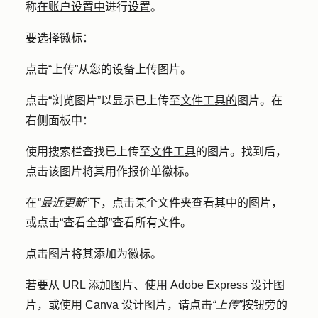
称
在账户设置中
进行
设置
。
要选择徽标：
点击
“上传
”从您的设备上传图片。
点击
“浏览图片
”以显示已上传至
文件工具的
图片。在
右侧面板中：
使用搜索栏查找已上传至
文件工具
的
图片
。找到后，
点击该
图片
将其用作报价单徽标。
在
“最近更新
”下，点击某个
文件夹
查看其中的图片，
或点击
“查看全部
”查看所有文件。
点击
图片
将其添加为徽标。
若要从 URL 添加图片、使用 Adobe Express 设计图
片，或使用 Canva 设计图片，请点击
“上传”
按钮旁的