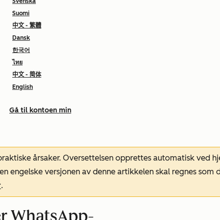
Svenska
Suomi
中文 - 繁體
Dansk
한국어
ไทย
中文 - 简体
English
Gå til kontoen min
 praktiske årsaker. Oversettelsen opprettes automatisk ved 
. Den engelske versjonen av denne artikkelen skal regnes so
r
.
rer WhatsApp-