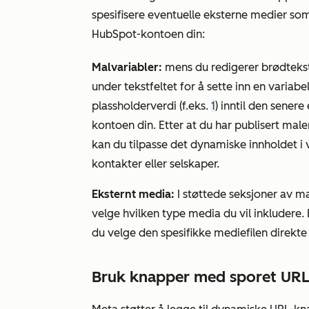
spesifisere eventuelle eksterne medier som 
HubSpot-kontoen din:
Malvariabler:
mens du redigerer brødtekst
under tekstfeltet for å sette inn en varia
plassholderverdi (f.eks.
1
) inntil den sener
kontoen din. Etter at du har publisert ma
kan du tilpasse det dynamiske innholdet i 
kontakter eller selskaper.
Eksternt media:
I støttede seksjoner av ma
velge hvilken type media du vil inkludere. 
du velge den spesifikke mediefilen direkte
Bruk knapper med sporet UR