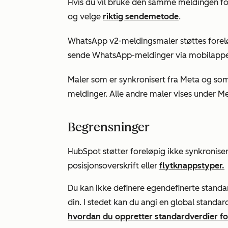
Hvis du vil bruke den samme meldingen f
og velge
riktig sendemetode
.
WhatsApp v2-meldingsmaler støttes forelø
sende WhatsApp-meldinger via mobilapp
Maler som er synkronisert fra Meta og som
meldinger.
Alle andre maler vises under
Me
Begrensninger
HubSpot støtter foreløpig ikke synkronis
posisjonsoverskrift eller
flytknappstyper.
Du kan ikke definere egendefinerte stand
din. I stedet kan du angi en global standar
hvordan du oppretter standardverdier fo