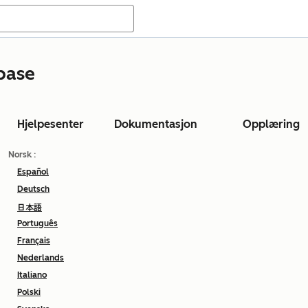
base
Hjelpesenter
Dokumentasjon
Opplæring
Norsk
:
Español
Deutsch
日本語
Português
Français
Nederlands
Italiano
Polski