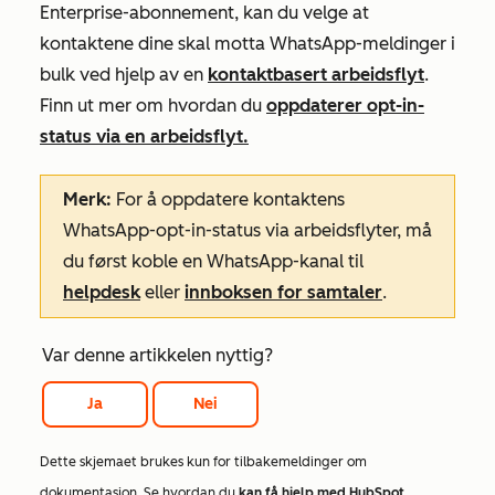
Enterprise-abonnement
, kan du velge at
kontaktene dine skal motta WhatsApp-meldinger i
bulk ved hjelp av en
kontaktbasert arbeidsflyt
.
Finn ut mer om hvordan du
oppdaterer opt-in-
status via en arbeidsflyt.
Merk:
For å oppdatere kontaktens
WhatsApp-opt-in-status via arbeidsflyter, må
du først koble en
WhatsApp-kanal til
helpdesk
eller
innboksen for samtaler
.
Var denne artikkelen nyttig?
Ja
Nei
Dette skjemaet brukes kun for tilbakemeldinger om
dokumentasjon. Se hvordan du
kan få hjelp med HubSpot
.