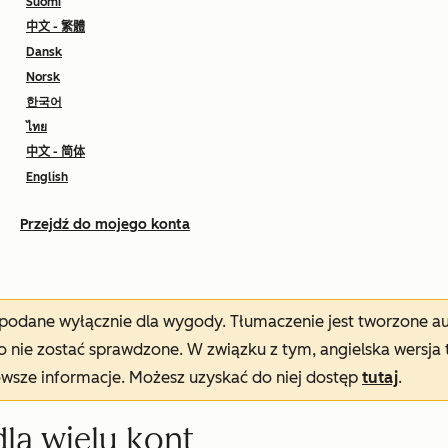
Suomi
中文 - 繁體
Dansk
Norsk
한국어
ไทย
中文 - 简体
English
Przejdź do mojego konta
t podane wyłącznie dla wygody. Tłumaczenie jest tworzone 
nie zostać sprawdzone. W związku z tym, angielska wersja 
owsze informacje. Możesz uzyskać do niej dostęp
tutaj
.
la wielu kont