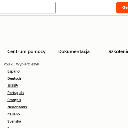
Ge
Centrum pomocy
Dokumentacja
Szkoleni
Polski
: Wybierz język
Español
Deutsch
日本語
Português
Français
Nederlands
Italiano
Svenska