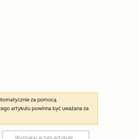
automatycznie za pomocą
tego artykułu powinna być uważana za