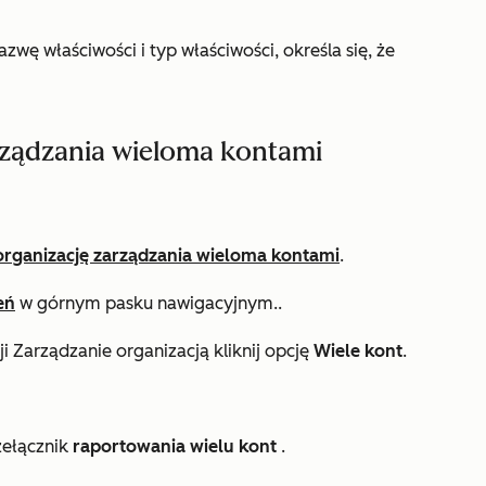
wę właściwości i typ właściwości, określa się, że
rządzania wieloma kontami
organizację zarządzania wieloma kontami
.
eń
w górnym pasku nawigacyjnym..
ji
Zarządzanie organizacją
kliknij opcję
Wiele kont
.
zełącznik
raportowania wielu kont
.