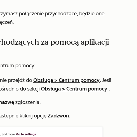
trzymasz połączenie przychodzące, będzie ono
ączeń.
hodzących za pomocą aplikacji
entrum pomocy:
pnie przejdź do
Obsługa
>
Centrum pomocy
. Jeśli
ośrednio do sekcji
Obsługa
>
Centrum pomocy
..
nazwę
zgłoszenia.
astępnie kliknij opcję
Zadzwoń
.