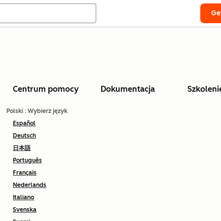
Ge
Centrum pomocy
Dokumentacja
Szkoleni
Polski
: Wybierz język
Español
Deutsch
日本語
Português
Français
Nederlands
Italiano
Svenska