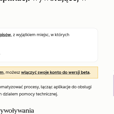
pisów
, z wyjątkiem miejsc, w których
e
em
, możesz
włączyć swoje konto do wersji beta
.
matyzować procesy, łącząc aplikacje do obsługi
 działem pomocy technicznej.
 wywoływania