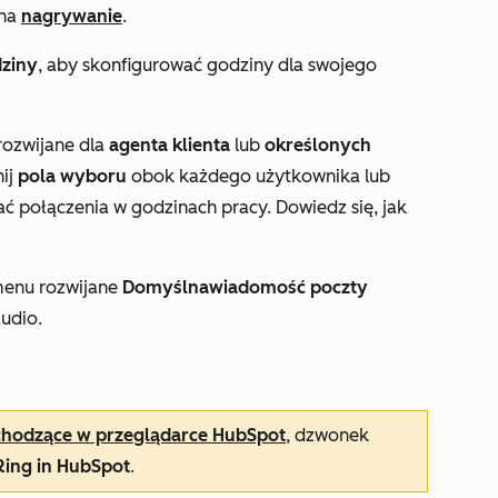
na
nagrywanie
.
dziny
, aby skonfigurować godziny dla swojego
rozwijane dla
agenta klienta
lub
określonych
nij
pola wyboru
obok każdego użytkownika lub
ć połączenia w godzinach pracy. Dowiedz się, jak
 menu rozwijane
Domyślna
wiadomość poczty
udio.
chodzące w przeglądarce HubSpot
, dzwonek
Ring in HubSpot
.