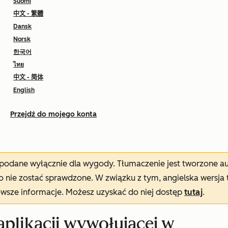
Suomi
中文 - 繁體
Dansk
Norsk
한국어
ไทย
中文 - 简体
English
Przejdź do mojego konta
t podane wyłącznie dla wygody. Tłumaczenie jest tworzone 
nie zostać sprawdzone. W związku z tym, angielska wersja 
owsze informacje. Możesz uzyskać do niej dostęp
tutaj
.
aplikacji wywołującej w