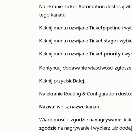
Na ekranie
Ticket Automation
dostosuj wła
tego kanału:
Kliknij menu rozwijane
Ticket
pipeline
i wyb
Kliknij menu rozwijane
Ticket stage
i wybi
Kliknij menu rozwijane
Ticket priority
i wy
Kontynuuj dodawanie właściwości zgłoszen
Kliknij przycisk
Dalej
.
Na ekranie
Routing & Configuration
dostos
Nazwa:
wpisz
nazwę
kanału.
Wiadomość o zgodzie na
nagrywanie
: kl
zgodzie
na nagrywanie i wybierz lub doda