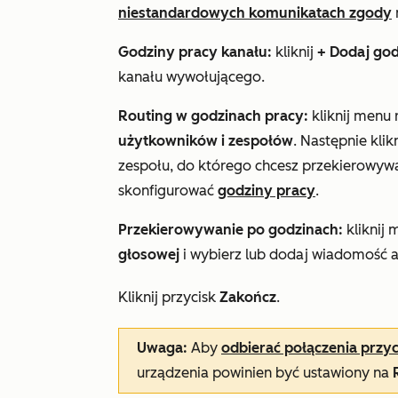
niestandardowych komunikatach zgody
Godziny pracy kanału:
kliknij
+ Dodaj go
kanału wywołującego.
Routing w godzinach pracy:
kliknij menu 
użytkowników i zespołów
.
Następnie klik
zespołu, do którego chcesz przekierowywa
skonfigurować
godziny pracy
.
Przekierowywanie po godzinach:
kliknij
głosowej
i wybierz lub dodaj wiadomość a
Kliknij przycisk
Zakończ
.
Uwaga:
Aby
odbierać połączenia przy
urządzenia powinien być ustawiony na