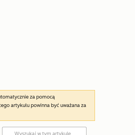
automatycznie za pomocą
tego artykułu powinna być uważana za