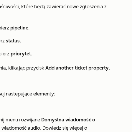
ściwości, które będą zawierać nowe zgłoszenia z
ierz
pipeline
.
erz
status
.
bierz
priorytet
.
ia, klikając przycisk
Add another ticket property
.
uj następujące elementy:
iknij menu rozwijane
Domyślna wiadomość o
j wiadomość audio. Dowiedz się więcej o