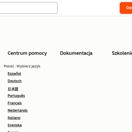
Ge
Centrum pomocy
Dokumentacja
Szkoleni
Polski
: Wybierz język
Español
Deutsch
日本語
Português
Français
Nederlands
Italiano
Svenska