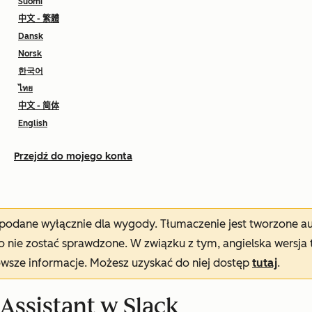
Suomi
中文 - 繁體
Dansk
Norsk
한국어
ไทย
中文 - 简体
English
Przejdź do mojego konta
t podane wyłącznie dla wygody. Tłumaczenie jest tworzone 
nie zostać sprawdzone. W związku z tym, angielska wersja 
owsze informacje. Możesz uzyskać do niej dostęp
tutaj
.
 Assistant w Slack