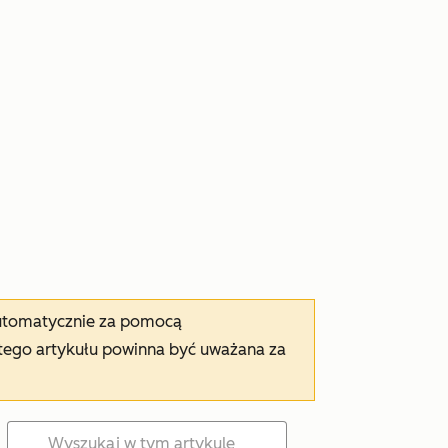
automatycznie za pomocą
tego artykułu powinna być uważana za