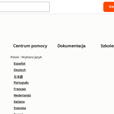
Ge
Centrum pomocy
Dokumentacja
Szkole
Polski
: Wybierz język
Español
Deutsch
日本語
Português
Français
Nederlands
Italiano
Svenska