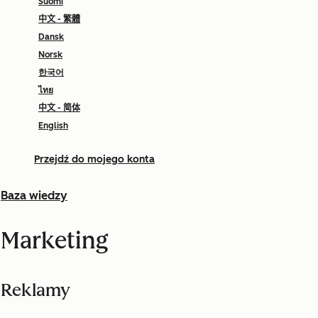
Suomi
中文 - 繁體
Dansk
Norsk
한국어
ไทย
中文 - 简体
English
Przejdź do mojego konta
Baza wiedzy
Marketing
Reklamy