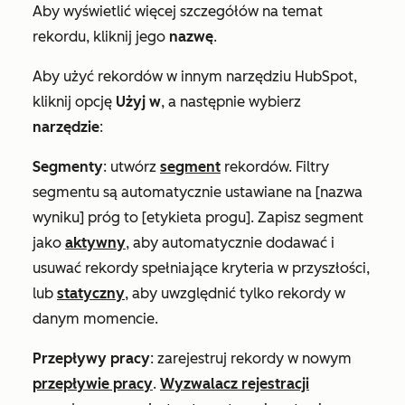
Aby wyświetlić więcej szczegółów na temat
rekordu, kliknij jego
nazwę
.
Aby użyć rekordów w innym narzędziu HubSpot,
kliknij opcję
Użyj w
, a następnie wybierz
narzędzie
:
Segmenty
: utwórz
segment
rekordów. Filtry
segmentu są automatycznie ustawiane na
[nazwa
wyniku] próg to [etykieta progu]
. Zapisz segment
jako
aktywny
, aby automatycznie dodawać i
usuwać rekordy spełniające kryteria w przyszłości,
lub
statyczny
, aby uwzględnić tylko rekordy w
danym momencie.
Przepływy pracy
: zarejestruj rekordy w nowym
przepływie pracy
.
Wyzwalacz rejestracji