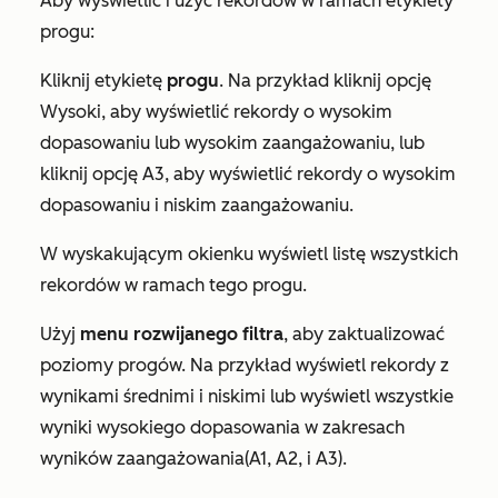
Aby wyświetlić i użyć rekordów w ramach etykiety
progu:
Kliknij etykietę
progu
. Na przykład kliknij opcję
Wysoki
, aby wyświetlić rekordy o wysokim
dopasowaniu lub wysokim zaangażowaniu, lub
kliknij opcję
A3
, aby wyświetlić rekordy o wysokim
dopasowaniu i niskim zaangażowaniu.
W wyskakującym okienku wyświetl listę wszystkich
rekordów w ramach tego progu.
Użyj
menu rozwijanego
filtra
, aby zaktualizować
poziomy progów. Na przykład wyświetl rekordy z
wynikami
średnimi
i
niskimi
lub wyświetl wszystkie
wyniki wysokiego dopasowania w zakresach
wyników zaangażowania
(
A1
,
A2
,
i
A3
).