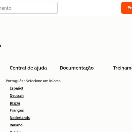
P
o
Central de ajuda
Documentação
Treinam
Português
: Selecione um idioma
Español
Deutsch
日本語
Français
Nederlands
Italiano