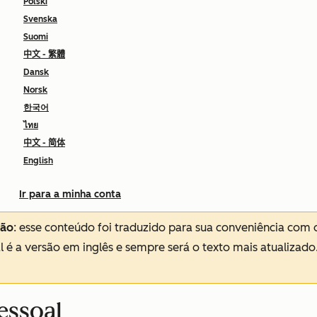
Polski
Svenska
Suomi
中文 - 繁體
Dansk
Norsk
한국어
ไทย
中文 - 简体
English
Ir para a minha conta
ção
: esse conteúdo foi traduzido para sua conveniência com 
al é a versão em inglês e sempre será o texto mais atualizado
essoal