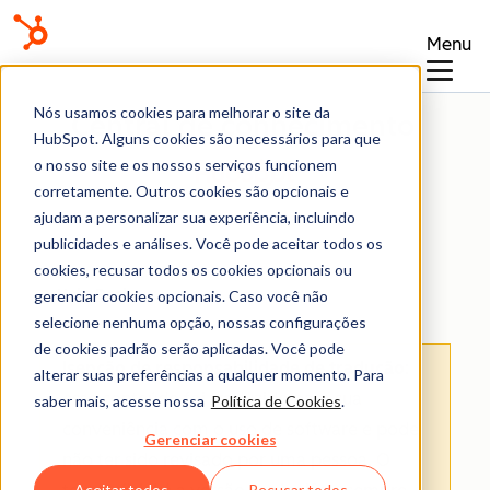
Menu
Nós usamos cookies para melhorar o site da
Central de conhecimento
HubSpot. Alguns cookies são necessários para que
o nosso site e os nossos serviços funcionem
corretamente. Outros cookies são opcionais e
ajudam a personalizar sua experiência, incluindo
publicidades e análises. Você pode aceitar todos os
cookies, recusar todos os cookies opcionais ou
Help Desk
gerenciar cookies opcionais. Caso você não
selecione nenhuma opção, nossas configurações
de cookies padrão serão aplicadas. Você pode
Isenção de responsabilidade de tradução
:
alterar suas preferências a qualquer momento. Para
esse conteúdo foi traduzido para sua
saber mais, acesse nossa
Política de Cookies
.
conveniência com o uso de software e pode
Gerenciar cookies
não ter sido revisado por uma pessoa.
O
Aceitar todos
Recusar todos