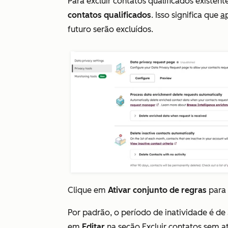
Para excluir contatos qualificados existent
contatos qualificados
. Isso significa que
a
futuro serão excluídos.
Clique em
Ativar conjunto de regras
para 
Por padrão, o período de inatividade é de 
em
Editar
na
seção Excluir contatos sem a