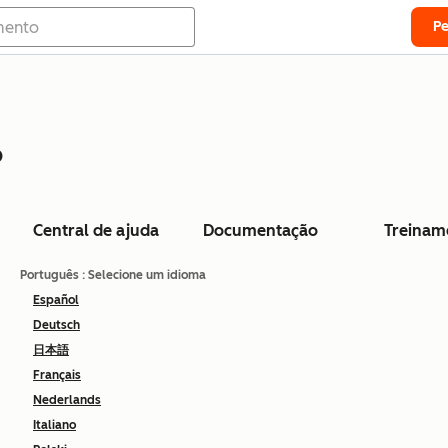
P
o
Central de ajuda
Documentação
Treinam
Português
: Selecione um idioma
Español
Deutsch
日本語
Français
Nederlands
Italiano