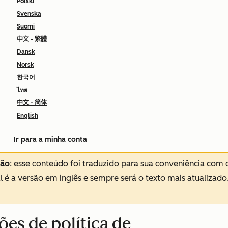
Polski
Svenska
Suomi
中文 - 繁體
Dansk
Norsk
한국어
ไทย
中文 - 简体
English
Ir para a minha conta
ção
: esse conteúdo foi traduzido para sua conveniência com 
al é a versão em inglês e sempre será o texto mais atualizado
ões de política de