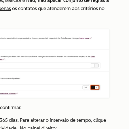
es, selecione
Não, não aplicar conjunto de regras a
penas
os contatos que atenderem aos critérios no
confirmar.
365 dias. Para alterar o intervalo de tempo, clique
tividade
. No painel direito: