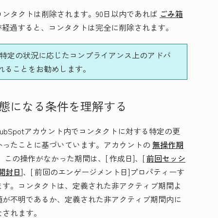
ンタクトは削除されます。90日以内であれば
ごみ箱
が経過すると、コンタクトは完全に削除されます。
が、特定の状況に応じたコンプライアンス上のアドバ
れることをお勧めします。
態になる条件を理解する
bSpotアカウント内でコンタクトに対する特定の更
かったことに基づいています。アカウントの
無操作期
。この操作がなかった期間は、[
作成日
]、[
前回セッシ
開封日
]、[
前回のエンゲージメント日]プロパティーす
ます。コンタクトは、定義された非アクティブ期間よ
値が不明であるか、定義された非アクティブ期間内に
なされます。