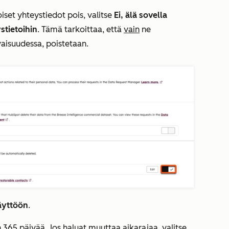
iset yhteystiedot pois, valitse
Ei, älä sovella
stietoihin
. Tämä tarkoittaa, että
vain
ne
evaisuudessa, poistetaan.
äyttöön
.
 365 päivää. Jos haluat muuttaa aikarajaa, valitse