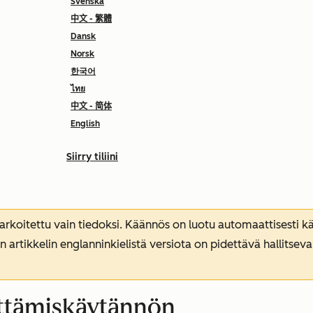
Svenska
中文 - 繁體
Dansk
Norsk
한국어
ไทย
中文 - 简体
English
Siirry tiliini
koitettu vain tiedoksi. Käännös on luotu automaattisesti kää
n artikkelin englanninkielistä versiota on pidettävä hallitsev
lyttämiskäytännön