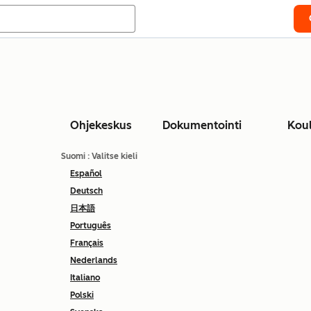
Ohjekeskus
Dokumentointi
Kou
Suomi
: Valitse kieli
Español
Deutsch
日本語
Português
Français
Nederlands
Italiano
Polski