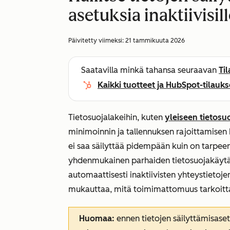
asetuksia inaktiivisil
Päivitetty viimeksi:
21 tammikuuta 2026
Saatavilla minkä tahansa seuraavan
Ti
Kaikki tuotteet ja HubSpot-tilauks
Tietosuojalakeihin, kuten
yleiseen tietos
minimoinnin ja tallennuksen rajoittamisen 
ei saa säilyttää pidempään kuin on tarpeen
yhdenmukainen parhaiden tietosuojakäytän
automaattisesti inaktiivisten yhteystietoje
mukauttaa, mitä toimimattomuus tarkoittaa 
Huomaa:
ennen tietojen säilyttämisaset