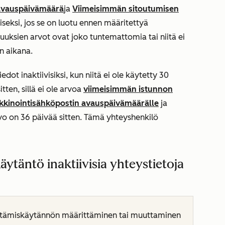
avauspäivämäärä
ja
Viimeisimmän sitoutumisen
iseksi, jos se on luotu ennen määritettyä
suuksien arvot ovat joko tuntemattomia tai niitä ei
n aikana.
dot inaktiivisiksi, kun niitä ei ole käytetty 30
tten, sillä ei ole arvoa
viimeisimmän istunnon
kinointisähköpostin avauspäivämäärälle
ja
o on 36 päivää sitten. Tämä yhteyshenkilö
äytäntö inaktiivisia yhteystietoja
yttämiskäytännön määrittäminen tai muuttaminen