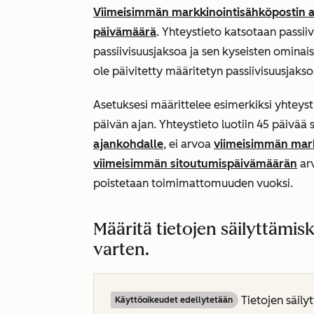
Viimeisimmän markkinointisähköpostin 
päivämäärä
. Yhteystieto katsotaan passiiv
passiivisuusjaksoa ja sen kyseisten ominai
ole päivitetty määritetyn passiivisuusjakso
Asetuksesi määrittelee esimerkiksi yhteystie
päivän ajan. Yhteystieto luotiin 45 päivää si
ajankohdalle
, ei arvoa
viimeisimmän mark
viimeisimmän sitoutumispäivämäärän
arv
poistetaan toimimattomuuden vuoksi.
Määritä tietojen säilyttämisk
varten.
Tietojen säil
Käyttöoikeudet edellytetään