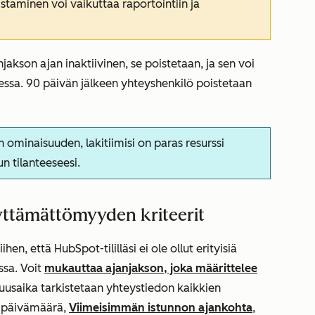
taminen voi vaikuttaa raportointiin ja
jakson ajan inaktiivinen, se poistetaan, ja sen voi
ssa. 90 päivän jälkeen yhteyshenkilö poistetaan
ominaisuuden, lakitiimisi on paras resurssi
n tilanteeseesi.
yttämättömyyden kriteerit
, että HubSpot-tililläsi ei ole ollut erityisiä
ssa. Voit
mukauttaa ajanjakson, joka määrittelee
isuusaika tarkistetaan yhteystiedon kaikkien
ipäivämäärä
,
Viimeisimmän istunnon ajankohta
,