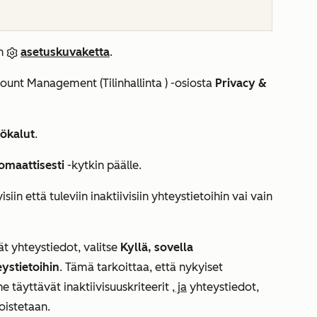
in
asetuskuvaketta
.
ount Management (Tilinhallinta
) -osiosta
Privacy &
yökalut
.
tomaattisesti
-kytkin päälle.
in että tuleviin inaktiivisiin yhteystietoihin vai vain
ät yhteystiedot, valitse
Kyllä, sovella
ystietoihin
. Tämä tarkoittaa, että nykyiset
e täyttävät inaktiivisuuskriteerit
, ja
yhteystiedot,
oistetaan.