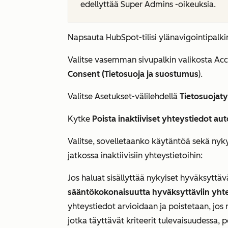
edellyttää Super Admins -oikeuksia.
Napsauta HubSpot-tilisi ylänavigointipalk
Valitse vasemman sivupalkin valikosta
Acc
Consent (Tietosuoja ja suostumus
).
Valitse
Asetukset-välilehdellä
Tietosuojat
Kytke
Poista inaktiiviset yhteystiedot au
Valitse, sovelletaanko käytäntöä sekä nykyisi
jatkossa inaktiivisiin yhteystietoihin:
Jos haluat sisällyttää nykyiset hyväksyttäv
sääntökokonaisuutta hyväksyttäviin yhte
yhteystiedot arvioidaan ja poistetaan, jos n
jotka täyttävät kriteerit tulevaisuudessa, p