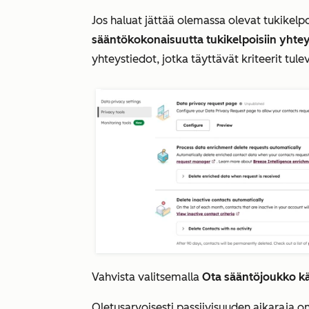
Jos haluat jättää olemassa olevat tukikelpo
sääntökokonaisuutta tukikelpoisiin yhtey
yhteystiedot, jotka täyttävät kriteerit tul
Vahvista valitsemalla
Ota sääntöjoukko k
Oletusarvoisesti passiivisuuden aikaraja on