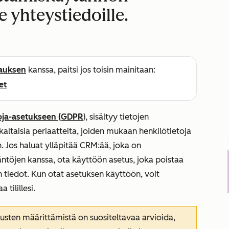
le yhteystiedoille.
lauksen
kanssa, paitsi jos toisin mainitaan:
et
uoja-asetukseen (GDPR
), sisältyy tietojen
kaltaisia periaatteita, joiden mukaan henkilötietoja
. Jos haluat ylläpitää CRM:ää, joka on
töjen kanssa, ota käyttöön asetus, joka poistaa
n tiedot. Kun otat asetuksen käyttöön, voit
tilillesi.
usten määrittämistä on suositeltavaa arvioida,