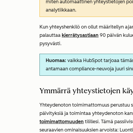
miten automaattinen yhteystietojen pois
analytiikkaan.
Kun yhteyshenkilö on ollut määritellyn ajan
palauttaa
kierrätysastiaan
90 päivän kulue
pysyvästi.
Huomaa:
vaikka HubSpot tarjoaa tämän 
antamaan compliance-neuvoja juuri sinu
Ymmärrä yhteystietojen kä
Yhteydenoton toimimattomuus perustuu siihen
päivityksiä ja toimintaa yhteydenoton kan
toimimattomuuden
tilillesi. Tämä passiiv
seuraavien ominaisuuksien arvoista:
Luont