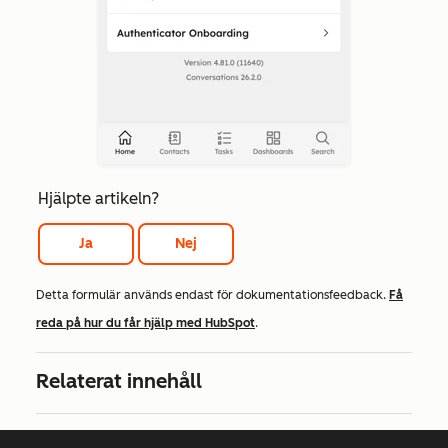
Hjälpte artikeln?
Ja
Nej
Detta formulär används endast för dokumentationsfeedback.
Få
reda på hur du får hjälp med HubSpot
.
Relaterat innehåll