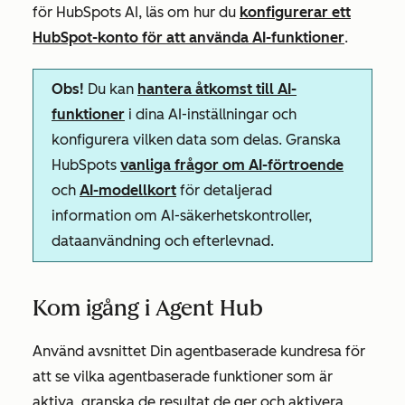
för HubSpots AI, läs om hur du
konfigurerar ett
HubSpot-konto för att använda AI-funktioner
.
Obs!
Du kan
hantera åtkomst till AI-
funktioner
i dina AI-inställningar och
konfigurera vilken data som delas. Granska
HubSpots
vanliga frågor om AI-förtroende
och
AI-modellkort
för detaljerad
information om AI-säkerhetskontroller,
dataanvändning och efterlevnad.
Kom igång i Agent Hub
Använd avsnittet
Din agentbaserade kundresa
för
att se vilka agentbaserade funktioner som är
aktiva, granska de resultat de ger och aktivera