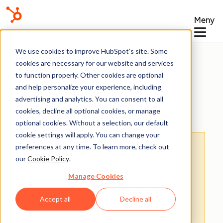
Meny
Kunskapsbas
We use cookies to improve HubSpot’s site. Some
cookies are necessary for our website and services
to function properly. Other cookies are optional
and help personalize your experience, including
advertising and analytics. You can consent to all
Ansluten e-post
cookies, decline all optional cookies, or manage
optional cookies. Without a selection, our default
cookie settings will apply. You can change your
Observera: Översättningen av denna artikel
preferences at any time. To learn more, check out
är endast avsedd att underlätta för dig.
our
Cookie Policy
.
Översättningen har skapats automatiskt
Manage Cookies
med hjälp av en översättningsprogramvara
och har eventuellt inte korrekturlästs. Den
Accept all
Decline all
engelska versionen av denna artikel bör