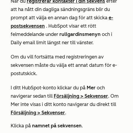
När du
registrerar kontakter i din sekvens
efter
att ha nått din dagliga sändningsgräns blir du
prompt att välja en annan dag för att skicka
e-
postsekvensen
. HubSpot visar ett rött
felmeddelande under
rullgardinsmenyn
och i
Daily email limit
längst ner till vänster.
Om du vill fortsätta med registreringen av
sekvensen måste du välja ett annat datum för e-
postutskick.
I ditt HubSpot-konto klickar du på
Mer
och
navigerar sedan till
Försäljning
>
Sekvenser
. Om
Mer
inte visas i ditt konto navigerar du direkt till
Försäljning
>
Sekvenser
.
Klicka på
namnet på sekvensen
.