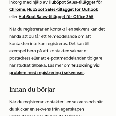
inkorg med hjälp av
HubSpot Sales-tillägget för
Chrome
,
HubSpot Sales-tillägget för Outlook
eller
HubSpot Sales-tillägget för Office 365
.
När du registrerar en kontakt i en sekvens kan det
hända att du får ett felmeddelande om att
kontakten inte kan registreras. Det kan till
exempel bero på att kontakten saknar e-
postadress eller att e-postmeddelanden tidigare
har studsat tillbaka. Läs mer om
felsökning vid
problem med registrering i sekvenser
.
Innan du börjar
När du registrerar kontakter i en sekvens och när
du skickar en sekvens från egenskapen