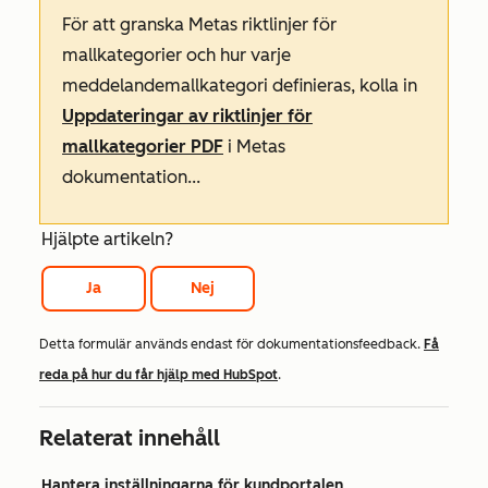
För att granska Metas riktlinjer för
mallkategorier och hur varje
meddelandemallkategori definieras, kolla in
Uppdateringar av riktlinjer för
mallkategorier PDF
i Metas
dokumentation...
Hjälpte artikeln?
Ja
Nej
Detta formulär används endast för dokumentationsfeedback.
Få
reda på hur du får hjälp med HubSpot
.
Relaterat innehåll
Hantera inställningarna för kundportalen