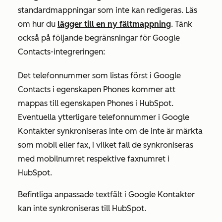
standardmappningar som inte kan redigeras. Läs
om hur du
lägger till en ny fältmappning
. Tänk
också på följande begränsningar för Google
Contacts-integreringen:
Det telefonnummer som listas först i Google
Contacts i egenskapen
Phones
kommer att
mappas till egenskapen
Phones
i HubSpot.
Eventuella ytterligare telefonnummer i Google
Kontakter synkroniseras inte om de inte är märkta
som
mobil
eller
fax
, i vilket fall de synkroniseras
med
mobilnumret
respektive
faxnumret
i
HubSpot.
Befintliga anpassade textfält i Google Kontakter
kan inte synkroniseras till HubSpot.