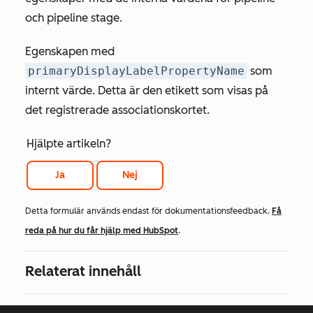
och pipeline stage.
Egenskapen med
primaryDisplayLabelPropertyName
som
internt värde. Detta är den etikett som visas på
det registrerade associationskortet.
Hjälpte artikeln?
Ja
Nej
Detta formulär används endast för dokumentationsfeedback.
Få
reda på hur du får hjälp med HubSpot
.
Relaterat innehåll