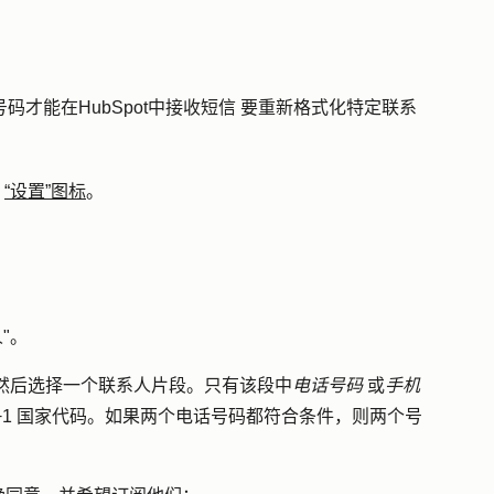
码才能在HubSpot中接收短信 要重新格式化特定联系
“设置”图标
。
人
"。
然后选择一个
联系人片段
。只有该段中
电话号码
或
手机
+1 国家代码。如果两个电话号码都符合条件，则两个号