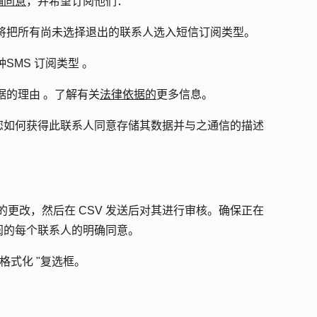
确同意
，并希望订阅他们：
将把所有尚未选择退出的联系人选入短信订阅类型。
种
SMS
订阅类型
。
据的
理由
。了解有关
法律依据的
更多信息。
您如何获得此联系人同意存储其数据并与之通信的
描述
议的更改
，然后在 CSV 发送后对其进行审核。确保正在
阅的每个联系人的明确同意。
式化 "
复选框。