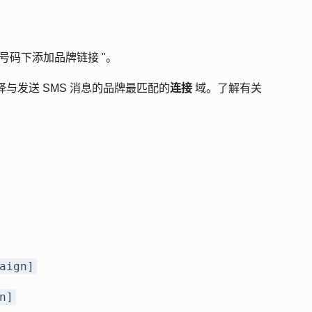
 号码下
添加品牌链接
"。
择与发送 SMS 消息的品牌最匹配的
连接
域
。了解有关
aign]
n]