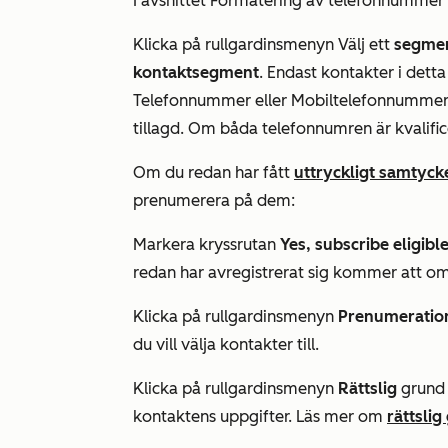
I avsnittet
Formatering
av
telefonnummer
Klicka på rullgardinsmenyn Välj ett
segme
kontaktsegment
. Endast kontakter i det
Telefonnummer
eller
Mobiltelefonnumme
tillagd. Om båda telefonnumren är kvalif
Om du redan har fått
uttryckligt samtyck
prenumerera på dem:
Markera kryssrutan
Yes, subscribe eligibl
redan har avregistrerat sig kommer att o
Klicka på rullgardinsmenyn
Prenumeratio
du vill välja kontakter till.
Klicka på rullgardinsmenyn
Rättslig
grund 
kontaktens uppgifter. Läs mer om
rättslig