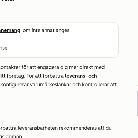
nnemang
, om inte annat anges:
rise
kontakter för att engagera dig mer direkt med
t företag. För att förbättra
leverans- och
onfigurerar varumärkeslänkar och kontrollerar att
örbättra leveransbarheten rekommenderas att du
ags domän.