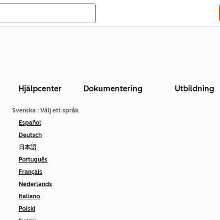
Hjälpcenter
Dokumentering
Utbildning
Svenska
: Välj ett språk
Español
Deutsch
日本語
Português
Français
Nederlands
Italiano
Polski