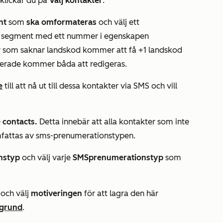
klickar du på
Välj kontakter
.
nt
som
ska omformateras
och välj ett
ta segment med ett nummer i egenskapen
r
som saknar landskod kommer att få +1 landskod
icerade kommer båda att redigeras.
e
till att nå ut till dessa kontakter via SMS och vill
e contacts.
Detta innebär att alla kontakter som inte
mfattas av sms-prenumerationstypen.
nstyp
och välj varje
SMSprenumerationstyp
som
och välj
motiveringen
för att lagra den här
 grund
.