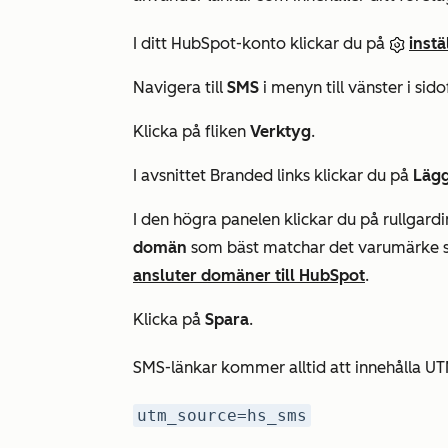
I ditt HubSpot-konto klickar du på
inst
Navigera till
SMS
i menyn till vänster i sido
Klicka på fliken
Verktyg
.
I avsnittet
Branded links
klickar du på
Lägg
I den högra panelen klickar du på rullgar
domän
som bäst matchar det varumärke 
ansluter domäner till HubSpot
.
Klicka på
Spara
.
SMS-länkar kommer alltid att innehålla U
utm_source=hs_sms