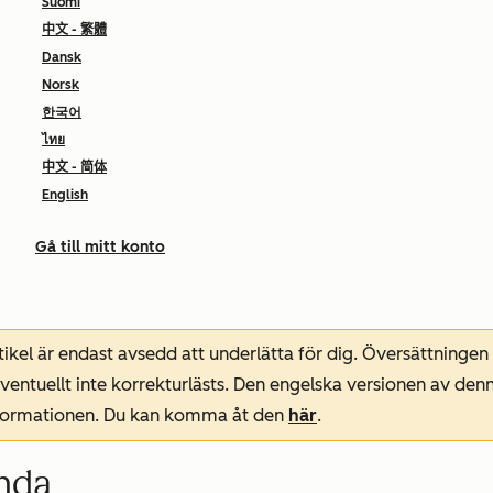
Suomi
中文 - 繁體
Dansk
Norsk
한국어
ไทย
中文 - 简体
English
Gå till mitt konto
ikel är endast avsedd att underlätta för dig. Översättningen
entuellt inte korrekturlästs. Den engelska versionen av denn
nformationen. Du kan komma åt den
här
.
nda