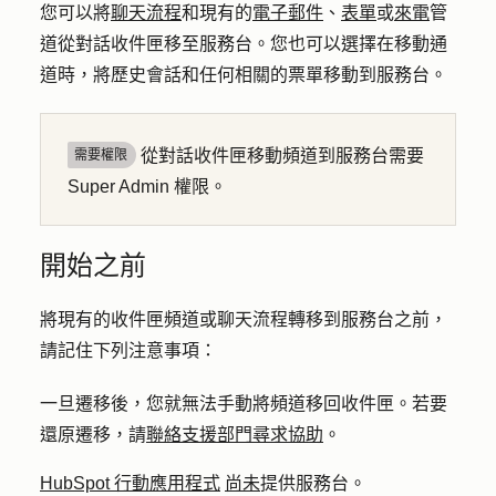
您可以將
聊天流程
和現有的
電子郵件
、
表單
或
來電
管
道從對話收件匣移至服務台。您也可以選擇在移動通
道時，將歷史會話和任何相關的票單移動到服務台。
從對話收件匣移動頻道到服務台需要
需要權限
Super Admin 權限。
開始之前
將現有的收件匣頻道或聊天流程轉移到服務台之前，
請記住下列注意事項：
一旦遷移後，您就無法手動將頻道移回收件匣。若要
還原遷移，請
聯絡支援部門尋求協助
。
HubSpot 行動應用程式
尚未
提供服務台。