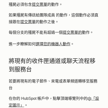
殭屍必須包含
提交票單
的動作。
如果殭屍有
傳送給團隊成員
的動作，這個動作必須直
接跟在
提交票單
的動作之後。
每個分支的殭屍不能有超過一個
提交票單的
動作。
進一步瞭解如何
選擇您的機器人動作
。
將現有的收件匣通道或聊天流程移
到服務台
若要將現有的電子郵件、來電或表單頻道轉移至服務
台
在你的 HubSpot 帳戶中，點擊頂端導覽列中的
「設
定圖示」
。