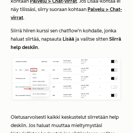
kohtaan
Palvelu
>
Chat-virrat
. Jos
Lisää
-kohtaa ei
näy tilissäsi, siirry suoraan kohtaan
Palvelu
>
Chat-
virrat
.
Siirrä hiiren kurssi sen chatflow'n kohdalle, jonka
haluat siirtää, napsauta
Lisää
ja valitse sitten
Siirrä
help deskiin
.
Oletusarvoisesti kaikki keskustelut siirretään help
deskiin. Jos haluat muuttaa
mieltymystäsi