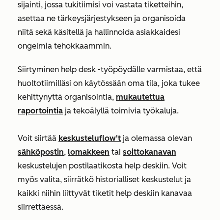
sijainti, jossa tukitiimisi voi vastata tiketteihin,
asettaa ne tärkeysjärjestykseen ja organisoida
niitä sekä käsitellä ja hallinnoida asiakkaidesi
ongelmia tehokkaammin.
Siirtyminen help desk -työpöydälle varmistaa, että
huoltotiimilläsi on käytössään oma tila, joka tukee
kehittynyttä organisointia,
mukautettua
raportointia
ja tekoälyllä toimivia työkaluja.
Voit siirtää
keskusteluflow't
ja olemassa olevan
sähköpostin
,
lomakkeen
tai
soittokanavan
keskustelujen postilaatikosta help deskiin. Voit
myös valita, siirrätkö historialliset keskustelut ja
kaikki niihin liittyvät tiketit help deskiin kanavaa
siirrettäessä.