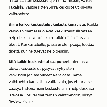
historiallisten keskustelujen siirtämiseen, valitse
Takaisin.
Valitse sitten
Siirrä keskustelut
-sivulla
vaihtoehto:
Siirrä kaikki keskustelut kaikista kanavista:
Kaikki
kanavan olemassa olevat keskustelut siirretään
help deskiin, samoin kuin kaikki niihin liittyvät
tiketit. Keskusteluille, joissa ei ole lippuja, luodaan
tiketti, kun ne tulevat help deskiin.
Jätä kaikki keskustelut saapuneet:
olemassa
olevat keskustelut pysyvät nykyisten
keskustelujen saapuneet-kansiossa. Tämä
vaihtoehto kannattaa valita vain, jos et tarvitse
pääsyä historiallisiin keskusteluihin help deskissä
jatkossa. Jos valitset tämän vaihtoehdon, siirryt
Review-sivulle
.