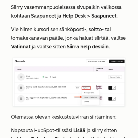
Siirry vasemmanpuoleisessa sivupalkin valikossa
kohtaan
Saapuneet ja Help Desk
>
Saapuneet
.
Vie hiiren kursori sen sähköposti-, soitto- tai
lomakekanavan päälle, jonka haluat siirtää, valitse
Valinnat
ja valitse sitten
Siirrä help deskiin
.
Olemassa olevan keskusteluvirran siirtäminen:
Napsauta HubSpot-tilissäsi
Lisää
ja siirry sitten