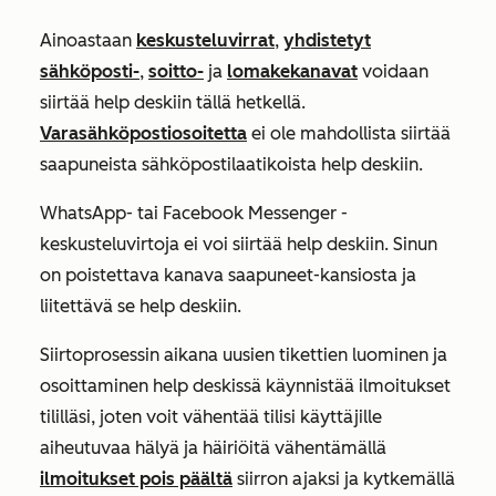
Ainoastaan
keskusteluvirrat
,
yhdistetyt
sähköposti-
,
soitto-
ja
lomakekanavat
voidaan
siirtää help deskiin tällä hetkellä.
Varasähköpostiosoitetta
ei ole mahdollista siirtää
saapuneista sähköpostilaatikoista help deskiin.
WhatsApp- tai Facebook Messenger -
keskusteluvirtoja ei voi siirtää help deskiin. Sinun
on poistettava kanava saapuneet-kansiosta ja
liitettävä se help deskiin.
Siirtoprosessin aikana uusien tikettien luominen ja
osoittaminen help deskissä käynnistää ilmoitukset
tililläsi, joten voit vähentää tilisi käyttäjille
aiheutuvaa hälyä ja häiriöitä vähentämällä
ilmoitukset pois päältä
siirron ajaksi ja kytkemällä