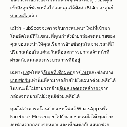
เข้าถึงศูนย์ช่วยเหลือได้และคุณได้
ตั้งค่า SLA ของศูนย์
ช่วยเหลือ
แล้ว
แม้ว่า HubSpot จะตรวจจับการสนทนาใหม่ที่เข้ามา
โดยอัตโนมัติในขณะที่คุณกำลังย้ายกล่องจดหมายของ
คุณขอแนะนำให้คุณเริ่มการย้ายข้อมูลในช่วงเวลาที่มี
ปริมาณน้อยในแต่ละวันเพื่อลดการรบกวนเจ้าหน้าที่
ฝ่ายสนับสนุนและกระบวนการที่มีอยู่
เฉพาะ
แช
ทโฟลว์
อีเมลที่เชื่อมต่อ
การ
โทร
และช่องทาง
แบบฟอร์ม
เท่านั้นที่สามารถย้ายไปยังแผนกช่วยเหลือได้
ในขณะนี้ ไม่สามารถย้าย
อีเมลแอดเดรสสำรอง
จาก
กล่องจดหมายไปยังศูนย์ช่วยเหลือได้
คุณไม่สามารถโอนย้ายแชทโฟลว์ WhatsApp หรือ
Facebook Messenger ไปยังฝ่ายช่วยเหลือได้ คุณต้อง
ลบช่องจากกล่องจดหมายและเชื่อมต่อกับแผนกช่วย