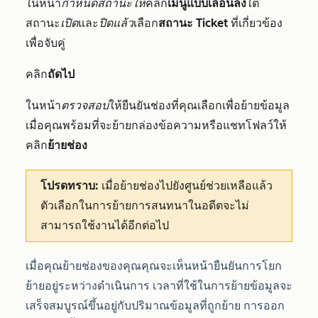
ในหน้า
กำหนดสถานะให้
คลิก
เมนูแบบเลื่อนลง
ใต้
สถานะ
เปิด
และ
ปิดแล้ว
เลือก
สถานะ Ticket
ที่เกี่ยวข้อง
เพื่อจับคู่
คลิก
ถัดไป
ในหน้า
ตรวจสอบ
ให้ยืนยันช่องที่คุณเลือกเพื่อย้ายข้อมูล
เมื่อคุณพร้อมที่จะย้ายกล่องข้อความหรือแชทโฟลว์ให้
คลิก
ย้ายช่อง
โปรดทราบ:
เมื่อย้ายช่องไปยังศูนย์ช่วยเหลือแล้ว
ตัวเลือกในการย้ายการสนทนาในอดีตจะไม่
สามารถใช้งานได้อีกต่อไป
เมื่อคุณย้ายช่องของคุณคุณจะเห็นหน้ายืนยันการโยก
ย้ายอยู่ระหว่างดำเนินการ เวลาที่ใช้ในการย้ายข้อมูลจะ
เสร็จสมบูรณ์ขึ้นอยู่กับปริมาณข้อมูลที่ถูกย้าย การออก