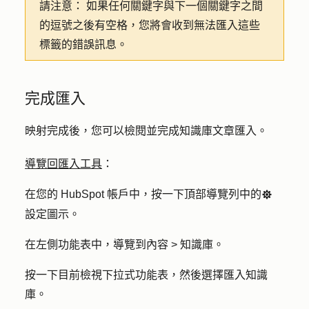
請注意：
如果任何關鍵字與下一個關鍵字之間
的逗號之後有空格，您將會收到無法匯入這些
標籤的錯誤訊息。
完成匯入
映射完成後，您可以檢閱並完成知識庫文章匯入。
導覽回匯入工具
：
在您的 HubSpot 帳戶中，按一下頂部導覽列中的
settingsIcon
設定圖示
。
在左側功能表中，導覽到
內容 > 知識庫
。
按一下
目前檢視
下拉式功能表，然後選擇
匯入知識
庫
。