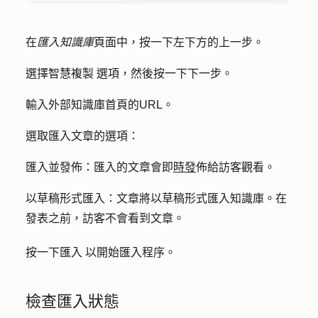
在
匯入知識庫
頁面中，按一下左下方的
上一步
。
選擇
智慧複製
選項，然後按
一下下一步
。
輸入外部知識庫首頁的
URL
。
選取匯入文章的
選項
：
匯入並發佈：
匯入的文章會即
時發
佈給訪客觀看。
以草稿形式
匯入
：
文章將以草稿形式匯入知識庫。在
發表之前，訪客不會看到文章。
按一下
匯入
以開始匯入程序。
檢查匯入狀態