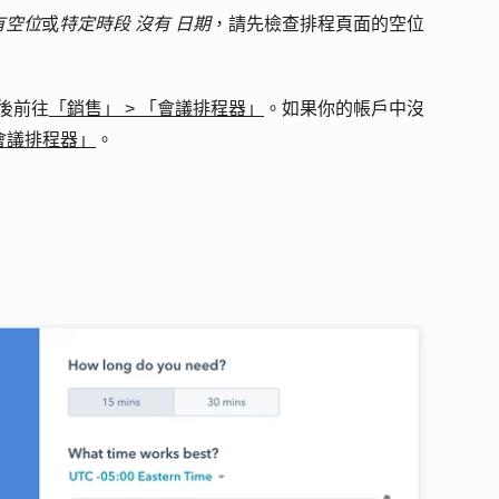
有空位
或
特定時段
沒有
日期
，請先檢查排程頁面的空位
後前往
「銷售」
>
「會議排程器」
。如果你的帳戶中沒
會議排程器」
。
。