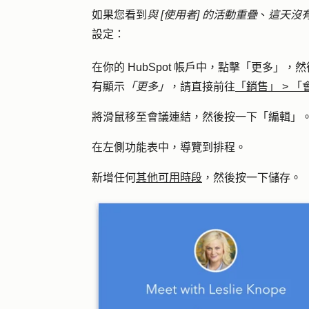
如果您看到
與 [使用者] 的活動重疊
、
這天沒
設定：
在你的 HubSpot 帳戶中，點擊
「更多」
，然
有顯示
「更多」
，請直接前往
「銷售」
>
「
將滑鼠移至會議連結，然後按一下「
編輯
」
在左側功能表中，導覽到
排程
。
新增任何
其他可用時段
，然後按一下
儲存
。