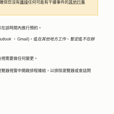
確保您沒有
連接
任何可能有干擾事件的
其他行事
以在該時間內進行預約。
utlook
、
Gmail)，或
在其他地方工作
、
暫定
或
不在辦
後視需要做任何變更。
瀏覽器視窗中開啟排程連結，以排除瀏覽器或會話問