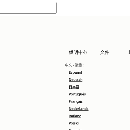
說明中心
文件
中文 - 繁體
:
Español
Deutsch
日本語
Português
Français
Nederlands
Italiano
Polski