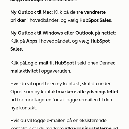
Ny Outlook til Mac:
Klik på de
tre vandrette
prikker
i hovedbåndet, og vælg
HubSpot Sales
.
Ny Outlook til Windows eller Outlook på nettet:
Klik på
Apps
i hovedbåndet, og vælg
HubSpot
Sales
.
Klik
på
Log e-mail til HubSpot
i
sektionen
Denne
e-
mailaktivitet
i opgaveruden
.
Hvis du vil oprette en ny kontakt,
skal
du under
Opret som ny kontakt
markere afkrydsningsfeltet
ud
for modtageren for at logge e-mailen til den
nye kontakt.
Hvis du vil logge e-mailen på en eksisterende
kontakt, skal du markere
afkrydsningsfelterne
ud