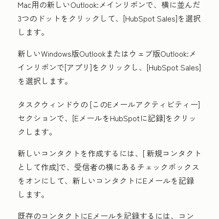
Mac用の新しいOutlook:
メインリボンで、
横に並んだ
3つのドット
をクリックして、[
HubSpot Sales
]を選択
します。
新しいWindows版Outlookまたはウェブ版Outlook:
メ
インリボンで[
アプリ
]をクリックし、[
HubSpot Sales
]
を選択します。
タスクウィンドウの
[このEメールアクティビティ
ー]
セクションで、[
EメールをHubSpotに記録]
をクリッ
クします
。
新しいコンタクトを作成するには、[
新規コンタクト
として作成
]で、受信者の横にある
チェックボックス
をオンにして
、
新しいコンタクトにEメールを記録
します。
既存のコンタクトにEメールを記録するには、
コン