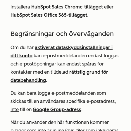
Installera
HubSpot Sales Chrome-tillägget
eller
HubSpot Sales Office 365-tillägget
.
Begränsningar och överväganden
Om du har
aktiverat dataskyddsinställningar i
ditt konto
kan e-postmeddelanden endast loggas
och e-postöppningar kan endast spåras för
kontakter med en tilldelad
rättslig grund för
databehandling
.
Du kan bara logga e-postmeddelanden som
skickas till en användares specifika e-postadress,
inte
till en
Google Group-adress
.
När du använder den här funktionen kommer
bilagor som inte är inline (dvs. filer som inkluderas