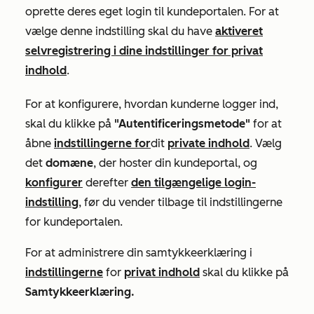
oprette deres eget login til kundeportalen. For at
vælge denne indstilling skal du have
aktiveret
selvregistrering i dine indstillinger for privat
indhold
.
For at konfigurere, hvordan kunderne logger ind,
skal du klikke på
"Autentificeringsmetode"
for at
åbne
indstillingerne for
dit
private indhold
. Vælg
det
domæne
, der hoster din kundeportal, og
konfigurer
derefter
den tilgængelige login-
indstilling
, før du vender tilbage til indstillingerne
for kundeportalen.
For at administrere din samtykkeerklæring i
indstillingerne
for
privat indhold
skal du klikke på
Samtykkeerklæring.