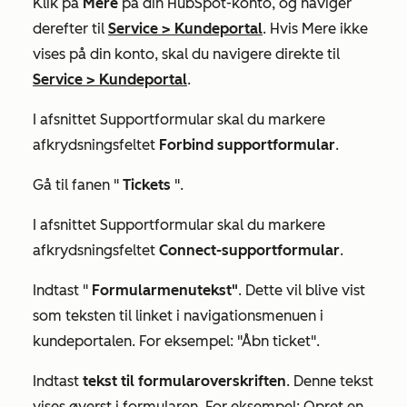
Klik på
Mere
på din HubSpot-konto, og navigér
derefter til
Service
>
Kundeportal
. Hvis
Mere
ikke
vises på din konto, skal du navigere direkte til
Service
>
Kundeportal
.
I
afsnittet Supportformular
skal du markere
afkrydsningsfeltet
Forbind supportformular
.
Gå til fanen "
Tickets
".
I afsnittet
Supportformular
skal du markere
afkrydsningsfeltet
Connect-supportformular
.
Indtast "
Formularmenutekst"
. Dette vil blive vist
som teksten til linket i navigationsmenuen i
kundeportalen. For eksempel:
"Åbn ticket
".
Indtast
tekst til formularoverskriften
. Denne tekst
vises øverst i formularen. For eksempel:
Opret en