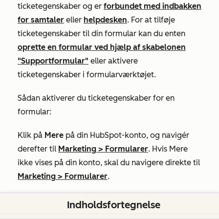
ticketegenskaber og er
forbundet med indbakken
for samtaler
eller
helpdesken
. For at tilføje
ticketegenskaber til din formular kan du enten
oprette en formular ved hjælp af skabelonen
"Supportformular"
eller aktivere
ticketegenskaber i formularværktøjet.
Sådan aktiverer du ticketegenskaber for en
formular:
Klik på
Mere
på din HubSpot-konto, og navigér
derefter til
Marketing
>
Formularer
. Hvis
Mere
ikke vises på din konto, skal du navigere direkte til
Marketing
>
Formularer
.
Hold markøren over formularen, og klik på "
Indholdsfortegnelse
Rediger"
.