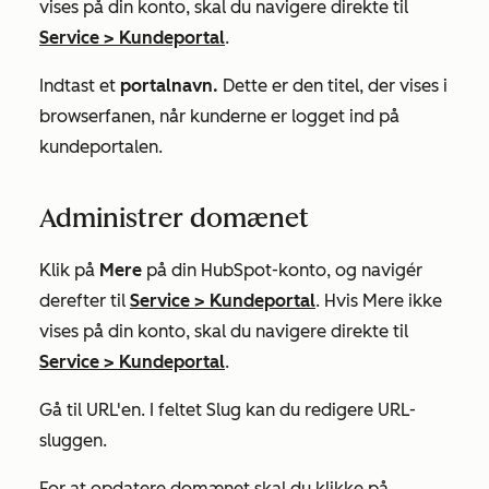
vises på din konto, skal du navigere direkte til
Service
>
Kundeportal
.
Indtast et
portalnavn.
Dette er den titel, der vises i
browserfanen, når kunderne er logget ind på
kundeportalen.
Administrer domænet
Klik på
Mere
på din HubSpot-konto, og navigér
derefter til
Service
>
Kundeportal
. Hvis
Mere
ikke
vises på din konto, skal du navigere direkte til
Service
>
Kundeportal
.
Gå til URL'en. I feltet
Slug
kan du redigere URL-
sluggen.
For at opdatere domænet skal du klikke på