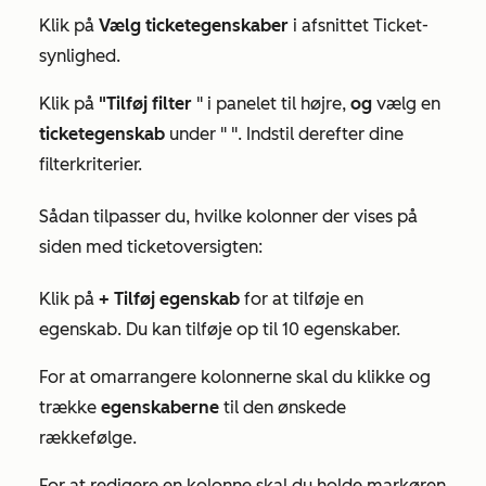
Klik på
Vælg ticketegenskaber
i afsnittet
Ticket-
synlighed
.
Klik på
"Tilføj filter
" i panelet til højre,
og
vælg en
ticketegenskab
under "
". Indstil derefter dine
filterkriterier.
Sådan tilpasser du, hvilke kolonner der vises på
siden med ticketoversigten:
Klik på
+ Tilføj egenskab
for at tilføje en
egenskab. Du kan tilføje op til 10 egenskaber.
For at omarrangere kolonnerne skal du klikke og
trække
egenskaberne
til den ønskede
rækkefølge.
For at redigere en kolonne skal du holde markøren