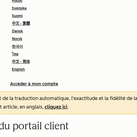
Polski
Svenska
Suomi
中文 - 繁體
Dansk
Norsk
한국어
ไทย
中文 - 简体
English
Accéder à mon compte
tat de la traduction automatique, l'exactitude et la fidélité de
 article, en anglais,
cliquez ici
.
u portail client