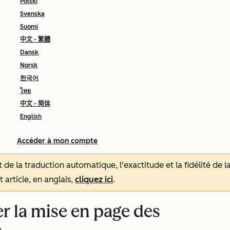
Polski
Svenska
Suomi
中文 - 繁體
Dansk
Norsk
한국어
ไทย
中文 - 简体
English
Accéder à mon compte
tat de la traduction automatique, l'exactitude et la fidélité de
 article, en anglais,
cliquez ici
.
r la mise en page des