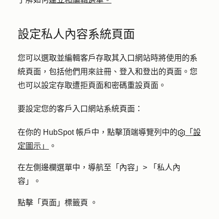
設定私人內容系統頁面
您可以選取並編輯客戶存取其入口網站時將使用的系
統頁面，包括他們用來註冊、登入和登出的頁面。您
也可以設定存取遭拒頁面和密碼重設頁面。
要設定您的客戶入口網站系統頁面：
在你的 HubSpot 帳戶中，點擊頂端導覽列中的
「設
定圖示」
。
在左側邊欄選單中，導航至「
內容」>
「
私人內
容
」。
點擊「
頁面」標籤頁
。