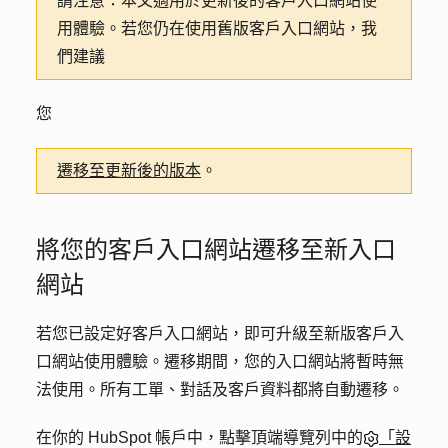
請注意：
本文適用於更新後的客戶入口網站使
用體驗。若您仍在使用舊版客戶入口網站，我
們建議
您
遷移至更新後的版本
。
將您的客戶入口網站遷移至新入口
網站
若您已設定好客戶入口網站，即可升級至新版客戶入
口網站使用體驗。遷移期間，您的入口網站將暫時無
法使用。所有工單、對話及客戶資料都將自動遷移。
在你的 HubSpot 帳戶中，點擊頂端導覽列中的
「設