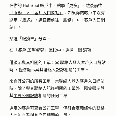
在你的 HubSpot 帳戶中，點擊
「更多」
，然後前往
「服務」
>
「客戶入口網站」
。如果你的帳戶中沒有
顯示
「更多」
，請直接前往
「服務」
>
「客戶入口網
站」
。
點選「
服務單
」分頁。
在「
客戶
工單權限
」
區段中，選擇一個
選項
：
僅顯示與其相關的工單：當
聯絡人登入客戶入口網站
時
，僅會顯示與其聯絡人記錄相關的工單。
來自其公司的所有工單：
當聯絡人登入客戶入口網站
時，除了與其聯絡人
記錄
相關的工單外，還會顯示與
其
主要公司記錄
相關的任何工單。
選定的客戶可查看公司工單
：僅符合定義條件的聯絡
人才能查看與其公司相關的工單。