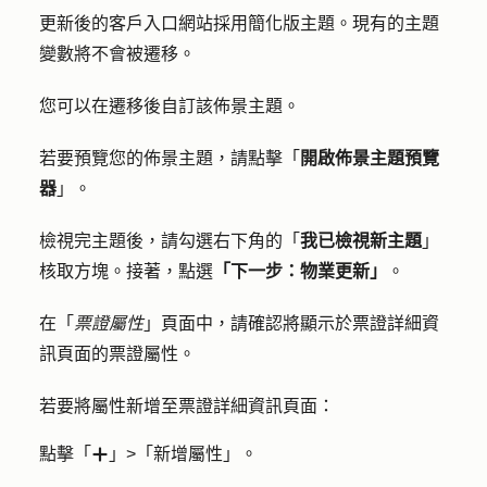
更新後的客戶入口網站採用簡化版主題。現有的主題
變數將不會被遷移。
您可以在遷移後自訂該佈景主題。
若要預覽您的佈景主題，請點擊「
開啟佈景主題預覽
器
」。
檢視完主題後，請勾選右下角的「
我已檢視新主題
」
核取方塊。接著，點選
「下一步：物業更新」
。
在「
票證屬性
」頁面中，請確認將顯示於票證詳細資
訊頁面的票證屬性。
若要將屬性新增至票證詳細資訊頁面：
點擊「
」>「
新增屬性
」。
add