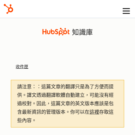
知識庫
收件匣
請注意：
：這篇文章的翻譯只是為了方便而提
供。譯文透過翻譯軟體自動建立，可能沒有經
過校對。因此，這篇文章的英文版本應該是包
含最新資訊的管理版本。你可以在
這裡
存取這
些內容。