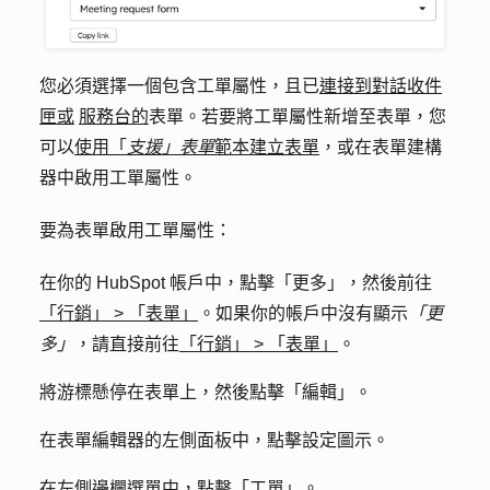
您必須選擇一個包含工單屬性，且已
連接到對話收件
匣或
服務台的
表單。若要將工單屬性新增至表單，您
可以
使用「
支援」表單
範本建立表單
，或在表單建構
器中啟用工單屬性。
要為表單啟用工單屬性：
在你的 HubSpot 帳戶中，點擊
「更多」
，然後前往
「行銷」
>
「表單」
。如果你的帳戶中沒有顯示
「更
多」
，請直接前往
「行銷」
>
「表單」
。
將游標懸停在表單上，然後點擊「
編輯
」。
在表單編輯器的左側面板中，點擊
設定圖示
。
在左側邊欄選單中，點擊「
工單
」。