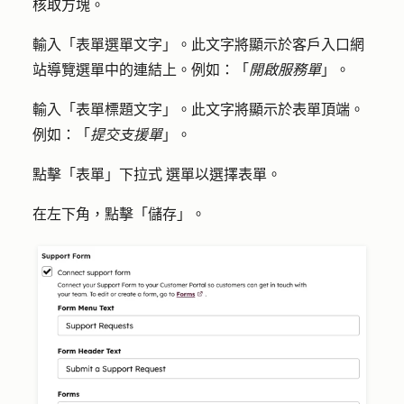
核取方塊。
輸入「
表單選單文字
」。此文字將顯示於客戶入口網
站導覽選單中的連結上。例如：「
開啟服務單
」。
輸入「
表單標題文字
」。此文字將顯示於表單頂端。
例如：「
提交支援單
」。
點擊「
表單」下拉式
選單以選擇
表單
。
在左下角，點擊「
儲存
」。