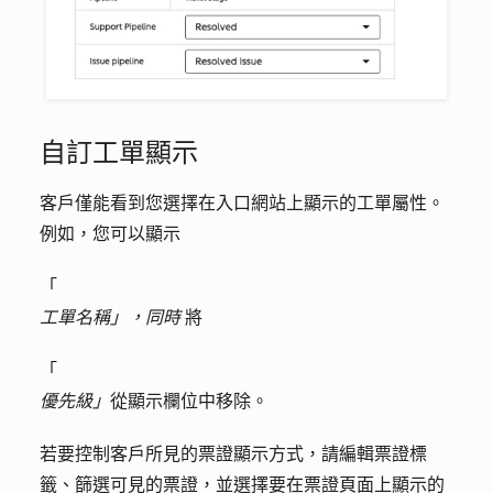
自訂工單顯示
客戶僅能看到您選擇在入口網站上顯示的工單屬性。
例如，您可以顯示
「
工單名稱」，同時
將
「
優先級」
從顯示欄位中移除。
若要控制客戶所見的票證顯示方式，請編輯票證標
籤、篩選可見的票證，並選擇要在票證頁面上顯示的