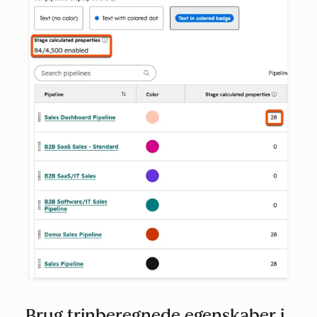
Brug trinberegnede egenskaber i