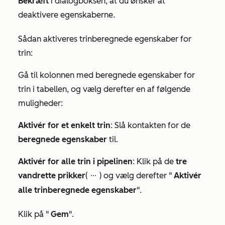
Bekræft
i dialogboksen, at du ønsker at
deaktivere egenskaberne.
Sådan aktiveres trinberegnede egenskaber for
trin:
Gå til kolonnen med beregnede egenskaber for
trin i tabellen, og vælg derefter en af følgende
muligheder:
Aktivér for et enkelt trin
: Slå kontakten for de
beregnede egenskaber
til.
Aktivér for alle trin i pipelinen
: Klik på de
tre
vandrette prikker
(
) og vælg derefter "
Aktivér
ellipses
alle trinberegnede egenskaber
".
Klik på "
Gem
".