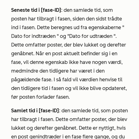
Seneste tid i [fase-ID]
: den samlede tid, som
posten har tilbragt i fasen, siden den sidst trådte
ind i fasen. Dette beregnes ud fra egenskaberne "
Dato for indtræden
" og
"Dato for udtræden
".
Dette omfatter poster, der blev lukket og derefter
genåbnet. Når en post aktuelt befinder sig i en
fase, vil denne egenskab ikke have nogen værdi,
medmindre den tidligere har været i den
pågældende fase. I så fald vil værdien henvise til
den tidligere tid i fasen og vil ikke blive opdateret,
før posten forlader fasen.
Samlet tid i [fase-ID]
: den samlede tid, som posten
har tilbragt i fasen. Dette omfatter poster, der blev
lukket og derefter genåbnet. Dette er nyttigt, hvis
en post genindtræder i en fase flere gange, og du