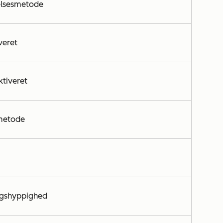
lsesmetode
veret
ktiveret
metode
ngshyppighed