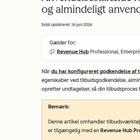
og almindeligt anven
Sidst opdateret:
16 juni 2026
Gælder for:
Revenue Hub
Professional, Enterpri
Når
du har konfigureret godkendelse af t
egenskaber ved tilbudsgodkendelse, almi
opretter undtagelser, så din tilbudsproces 
Bemærk:
Denne artikel omhandler tilbudsværktøj
er tilgængelig med en
Revenue Hub Pr