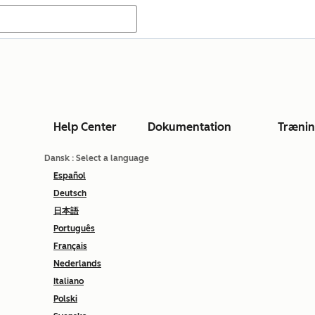
Help Center
Dokumentation
Træni
Dansk
: Select a language
Español
Deutsch
日本語
Português
Français
Nederlands
Italiano
Polski