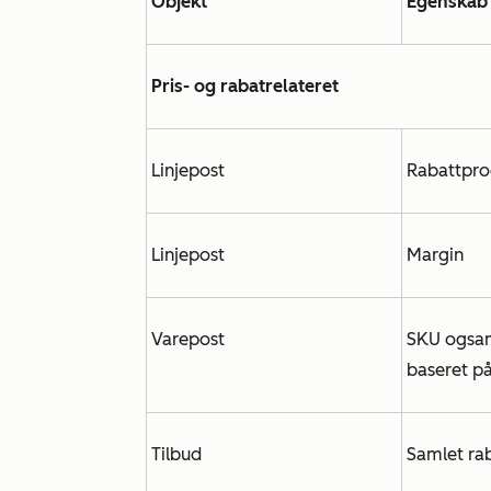
Objekt
Egenskab 
Pris- og rabatrelateret
Linjepost
Rabattpro
Linjepost
Margin
Varepost
SKU og
sa
baseret på
Tilbud
Samlet ra