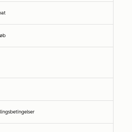
bat
løb
lingsbetingelser