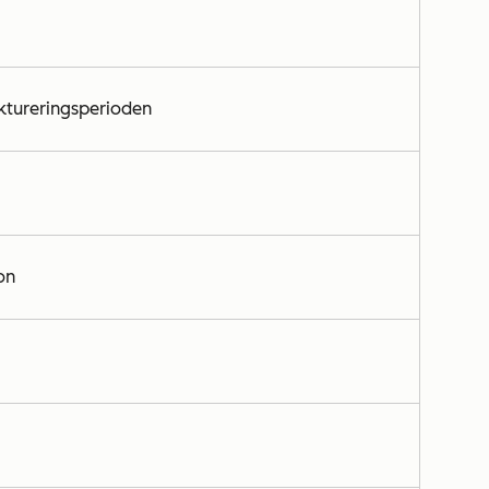
aktureringsperioden
on