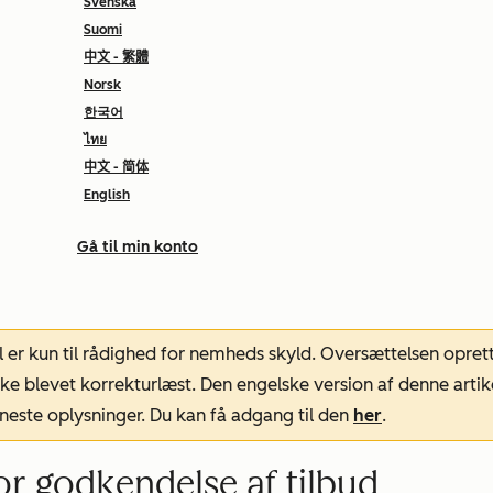
Svenska
Suomi
中文 - 繁體
Norsk
한국어
ไทย
中文 - 简体
English
Gå til min konto
l er kun til rådighed for nemheds skyld. Oversættelsen opret
ke blevet korrekturlæst. Den engelske version af denne artik
neste oplysninger. Du kan få adgang til den
her
.
or godkendelse af tilbud