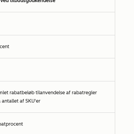
ved tilbudsgodkendelse
cent
mlet rabatbeløb til
anvendelse af rabatregler
 antallet af SKU'er
batprocent