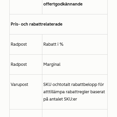
offertgodkännande
Pris- och rabattrelaterade
Radpost
Rabatt i %
Radpost
Marginal
Varupost
SKU och
totalt rabattbelopp för
att
tillämpa rabattregler baserat
på antalet SKU:er