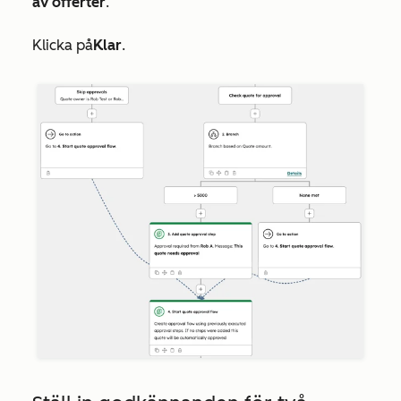
av offerter
.
Klicka på
Klar
.