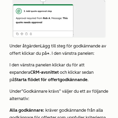
Under åtgärden
Lägg till steg för godkännande av
offert
klickar du på
+
. I den vänstra panelen:
I den vänstra panelen klickar du för att
expandera
CRM-avsnittet
och klickar sedan
på
Starta flödet för offertgodkännande
.
Under
”Godkännare krävs
” väljer du ett av följande
alternativ:
Alla godkännare:
kräver godkännande från alla
godkännare för offerter som uppfyller kriterierna.