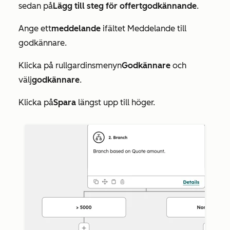
sedan på
Lägg till steg för offertgodkännande
.
Ange ett
meddelande
i
fältet Meddelande till
godkännare
.
Klicka på rullgardinsmenyn
Godkännare
och
välj
godkännare
.
Klicka på
Spara
längst upp till höger.