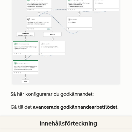
Så här konfigurerar du godkännandet:
Gå till det
avancerade godkännandearbetflödet
.
Under utlösaren
”Trigger enrollment for quotes
”
Innehållsförteckning
klickar du på
+
. I den vänstra panelen: