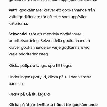
Valfri godkännare:
kräver ett godkännande från
valfri godkännare för offerter som uppfyller
kriterierna.
Sekventiellt
för att meddela godkännare i
prioritetsordning. Sekventiella godkännanden
kräver godkännande av varje godkännare vid
varje prioriteringssteg.
Klicka på
Spara
längst upp till höger.
Under
Ingen uppfylld
, klicka på
+
. I den vänstra
panelen:
Klicka på
Gå till åtgärd
.
Klicka på åtgärden
Starta flödet för godkännande