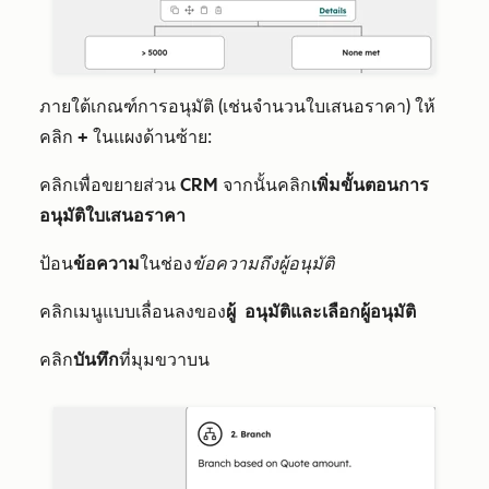
ภายใต้เกณฑ์การอนุมัติ (เช่นจำนวนใบเสนอราคา) ให้
คลิก
+
ในแผงด้านซ้าย:
คลิกเพื่อขยายส่วน
CRM
จากนั้นคลิก
เพิ่มขั้นตอนการ
อนุมัติใบเสนอราคา
ป้อน
ข้อความ
ในช่อง
ข้อความถึงผู้อนุมัติ
คลิกเมนูแบบเลื่อนลงของ
ผู้
อนุมัติและเลือกผู้อนุมัติ
คลิก
บันทึก
ที่มุมขวาบน