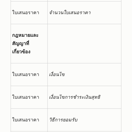
ใบเสนอราคา
จำนวนใบเสนอราคา
กฎหมายและ
สัญญาที่
เกี่ยวข้อง
ใบเสนอราคา
เงื่อนไข
ใบเสนอราคา
เงื่อนไขการชำระเงินสุทธิ
ใบเสนอราคา
วิธีการยอมรับ