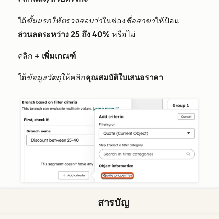
ใต้
ขั้นแรกให้ตรวจสอบว่า
ในช่อง
ชื่อสาขา
ให้ป้อน
ส่วนลดระหว่าง 25 ถึง 40%
หรือไม่
คลิก
+ เพิ่มเกณฑ์
ใต้
ข้อมูลวัตถุ
ให้คลิก
คุณสมบัติใบเสนอราคา
เลือก
เปอร์เซ็นต์ส่วนลดรวม
จากรายการที่พัก
สารบัญ
ภายใต้
กลุ่มที่ 1
ให้คลิก
ที่เท่ากับ
เมนูแบบเลื่อนลงและ