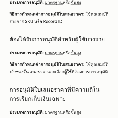
ประเภทการอนุมัติ:
มาตรฐาน
หรือ
ขั้นสูง
วิธีการกำหนดค่าการอนุมัติใบเสนอราคา:
ใช้คุณสมบัติ
รายการ
SKU
หรือ
Record ID
ต้องได้รับการอนุมัติสำหรับผู้ใช้บางราย
ประเภทการอนุมัติ:
มาตรฐาน
หรือ
ขั้นสูง
วิธีการกำหนดค่าการอนุมัติใบเสนอราคา:
ใช้คุณสมบัติ
เจ้าของใบเสนอราคา
และเลือก
ผู้ใช้
ที่ต้องการการอนุมัติ
การอนุมัติใบเสนอราคาที่มีความถี่ใน
การเรียกเก็บเงินเฉพาะ
ประเภทการอนุมัติ:
มาตรฐาน
หรือ
ขั้นสูง