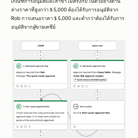
เกณฑ์การอนุมัติและสาขา
ไม่ตรงกับ
ในตัวอย่างด้าน
ล่างราคาที่สูงกว่า $ 5,000 ต้องได้รับการอนุมัติจาก
Rob
การเสนอราคา $ 5,000 และต่ำกว่าต้องได้รับการ
อนุมัติจาก
ผู้
ขายเคซีย์