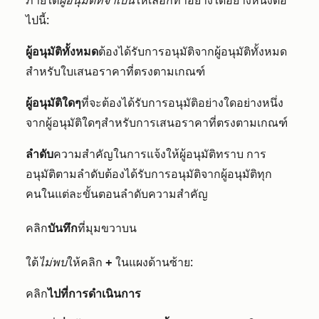
ภายใต้
ผู้อนุมัติที่จำเป็น
ให้เลือกทำอย่างใดอย่างหนึ่งต่อ
ไปนี้:
ผู้อนุมัติทั้งหมด
ต้องได้รับการอนุมัติจากผู้อนุมัติทั้งหมด
สำหรับใบเสนอราคาที่ตรงตามเกณฑ์
ผู้อนุมัติใดๆ
ที่จะต้องได้รับการอนุมัติอย่างใดอย่างหนึ่ง
จากผู้อนุมัติใดๆสำหรับการเสนอราคาที่ตรงตามเกณฑ์
ลำดับ
ความสำคัญในการแจ้งให้ผู้อนุมัติทราบ การ
อนุมัติตามลำดับต้องได้รับการอนุมัติจากผู้อนุมัติทุก
คนในแต่ละขั้นตอนลำดับความสำคัญ
คลิก
บันทึก
ที่มุมขวาบน
ใต้
ไม่พบ
ให้คลิก
+
ในแผงด้านซ้าย:
คลิก
ไปที่การดำเนินการ