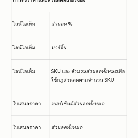
การตั้งราคาและส่วนลดที่เกี่ยวข้อง
ไลน์ไอเท็ม
ส่วนลด %
ไลน์ไอเท็ม
มาร์จิ้น
ไลน์ไอเท็ม
SKU
และ
จำนวนส่วนลดทั้งหมด
เพื่อ
ใช้กฎส่วนลดตามจำนวน SKU
ใบเสนอราคา
เปอร์เซ็นต์ส่วนลดทั้งหมด
ใบเสนอราคา
ส่วนลดทั้งหมด