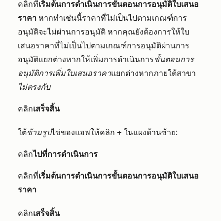
คลิกที่
เริ่มต้นการดำเนินการขั้นตอนการอนุมัติใบเสนอ
ราคา
หากทำเช่นนี้ราคาที่ไม่เป็นไปตามเกณฑ์การ
อนุมัติจะไม่ผ่านการอนุมัติ หากคุณยังต้องการให้ใบ
เสนอราคาที่ไม่เป็นไปตามเกณฑ์การอนุมัติผ่านการ
อนุมัติแยกต่างหากให้เพิ่มการดำเนินการ
ขั้นตอนการ
อนุมัติการเพิ่มใบเสนอราคา
แยกต่างหากภายใต้สาขา
ไม่ตรงกับ
คลิก
เสร็จสิ้น
ใต้
ข้าม
รูป
ไข่ของแอพให้คลิก
+
ในแผงด้านซ้าย:
คลิก
ไปที่การดำเนินการ
คลิกที่
เริ่มต้นการดำเนินการขั้นตอนการอนุมัติใบเสนอ
ราคา
คลิก
เสร็จสิ้น