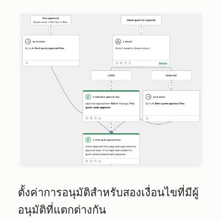
ตั้งค่าการอนุมัติสำหรับสองเงื่อนไขที่มีผู้
อนุมัติที่แตกต่างกัน