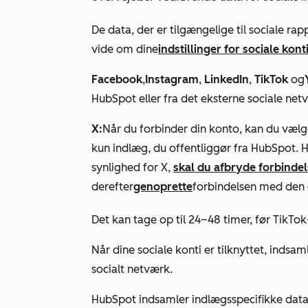
De data, der er tilgængelige til sociale ra
vide om dine
indstillinger for sociale kont
Facebook
,
Instagram
,
LinkedIn
,
TikTok
og
HubSpot eller fra det eksterne sociale netv
X:
Når du forbinder din konto, kan du vælg
kun indlæg, du offentliggør fra HubSpot. Hv
synlighed for X,
skal du afbryde forbindels
derefter
genoprette
forbindelsen med den ø
Det kan tage op til 24–48 timer, før TikTok
Når dine sociale konti er tilknyttet, ind
socialt netværk.
HubSpot indsamler indlægsspecifikke data i