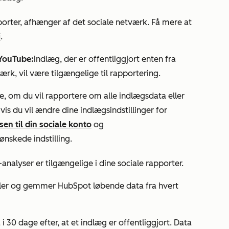
pporter, afhænger af det sociale netværk. Få mere at
i
.
YouTube:
indlæg, der er offentliggjort enten fra
ærk, vil være tilgængelige til rapportering.
e, om du vil rapportere om alle indlægsdata eller
is du vil ændre dine indlægsindstillinger for
en til din sociale konto
og
nskede indstilling.
-analyser er tilgængelige i dine sociale rapporter.
samler og gemmer HubSpot løbende data fra hvert
 30 dage efter, at et indlæg er offentliggjort. Data