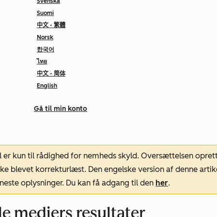
Svenska
Suomi
中文 - 繁體
Norsk
한국어
ไทย
中文 - 简体
English
Gå til min konto
l er kun til rådighed for nemheds skyld. Oversættelsen opret
ke blevet korrekturlæst. Den engelske version af denne artik
neste oplysninger. Du kan få adgang til den
her
.
le mediers resultater