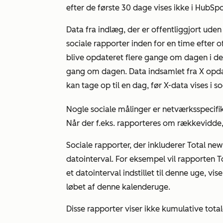
efter de første 30 dage vises ikke i HubSpo
Data fra indlæg, der er offentliggjort uden
sociale rapporter inden for en time efter o
blive opdateret flere gange om dagen i den
gang om dagen. Data indsamlet fra X opda
kan tage op til en dag, før X-data vises i s
Nogle sociale målinger er netværksspecifikk
Når der f.eks. rapporteres om rækkevidde,
Sociale rapporter, der inkluderer
Total new 
datointerval. For eksempel vil
rapporten T
et datointerval indstillet til
denne uge
, vis
løbet af denne kalenderuge.
Disse rapporter viser ikke kumulative total