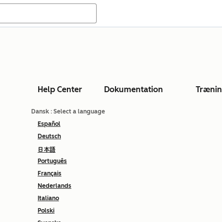
Help Center
Dokumentation
Træni
Dansk
: Select a language
Español
Deutsch
日本語
Português
Français
Nederlands
Italiano
Polski