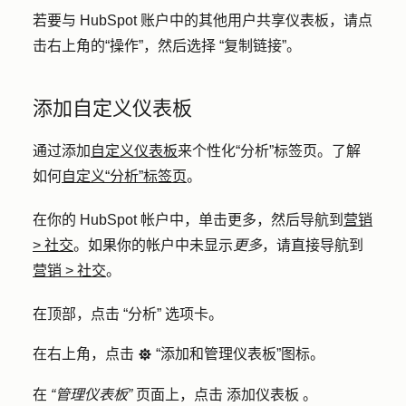
若要与 HubSpot 账户中的其他用户共享仪表板，请点
击右上角的
“操作
”，然后选择
“复制链接
”。
添加自定义仪表板
通过添加
自定义仪表板
来个性化“分析”标签页。了解
如何
自定义“分析”标签页
。
在你的 HubSpot 帐户中，单击
更多
，然后导航到
营销
>
社交
。如果你的帐户中未显示
更多
，请直接导航到
营销
>
社交
。
在顶部，点击
“分析”
选项卡。
在右上角，点击
“添加和管理仪表板”图标
。
settings
在
“管理仪表板”
页面上，点击
添加仪表板
。