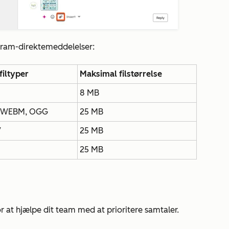
gram-direktemeddelelser:
filtyper
Maksimal filstørrelse
8 MB
, WEBM, OGG
25 MB
V
25 MB
25 MB
r at hjælpe dit team med at prioritere samtaler.