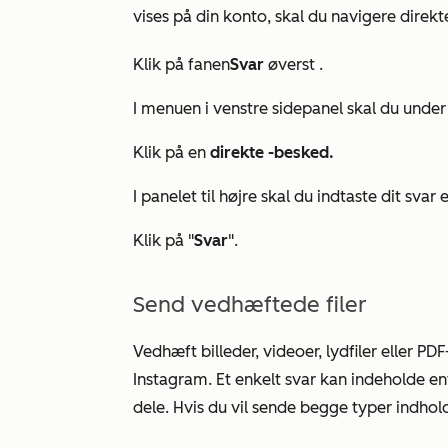
vises på din konto, skal du navigere direkte
Klik på
fanen
Svar
øverst
.
I menuen i venstre sidepanel
skal du
under
Klik
på en
direkte
-besked.
I panelet til højre skal du indtaste dit svar 
Klik
på "
Svar
"
.
Send vedhæftede filer
Vedhæft billeder, videoer, lydfiler eller PD
Instagram. Et enkelt svar kan indeholde en
dele. Hvis du vil sende begge typer indhol