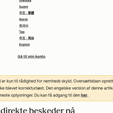
Svenska
Suomi
中文 - 繁體
Norsk
한국어
ไทย
中文 - 简体
English
Gå til min konto
l er kun til rådighed for nemheds skyld. Oversættelsen opret
ke blevet korrekturlæst. Den engelske version af denne artik
neste oplysninger. Du kan få adgang til den
her
.
direkte beskeder på