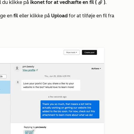
l du klikke på
ikonet for at vedhæfte en fil (
)
.
attach
ælge en
fil
eller klikke på
Upload
for at tilføje en fil fra