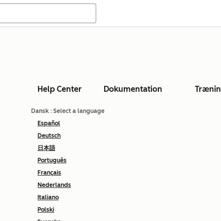
Help Center
Dokumentation
Træni
Dansk
: Select a language
Español
Deutsch
日本語
Português
Français
Nederlands
Italiano
Polski