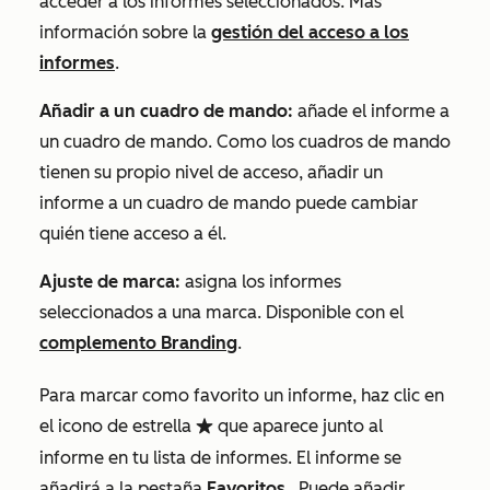
acceder a los informes seleccionados. Más
información sobre la
gestión del acceso a los
informes
.
Añadir a un cuadro de mando:
añade el informe a
un cuadro de mando. Como los cuadros de mando
tienen su propio nivel de acceso, añadir un
informe a un cuadro de mando puede cambiar
quién tiene acceso a él.
Ajuste de marca:
asigna los informes
seleccionados a una marca. Disponible con el
complemento Branding
.
Para marcar como favorito un informe, haz clic en
el icono de estrella
que aparece junto al
favorite
informe en tu lista de informes. El informe se
añadirá a la pestaña
Favoritos
. Puede añadir